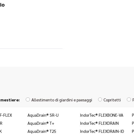
io
 mestiere:
Allestimento di giardini e paesaggi
Copritetti
F-FLEX
AquaDrain® SR-U
IndorTec® FLEXBONE-VA
P
DR
AquaDrain® T+
IndorTec® FLEXDRAIN
P
K
AquaDrain® T25
IndorTec® FLEXDRAIN-ID
P