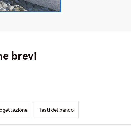
he brevi
rogettazione
Testi del bando