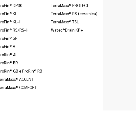
ProFin® DP30
TerraMaxx® PROTECT
roFin® KL
TerraMaxx® RS (ceramica)
roFin® KL-H
TerraMaxx® TSL
ProFin® RS/RS-H
Watec®Drain KP+
roFin® SP
roFin® V
roRin® AL
roRin® BR
roRin® GB e ProRin® RB
TerraMaxx® ACCENT
TerraMaxx® COMFORT
|
info@gutjahr.com