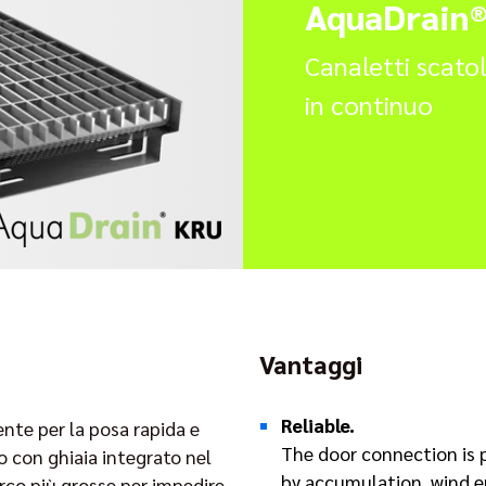
AquaDrain®
Canaletti scatol
in continuo
Vantaggi
Reliable.
nte per la posa rapida e
The door connection is 
lo con ghiaia integrato nel
by accumulation, wind e
orco più grosse per impedire