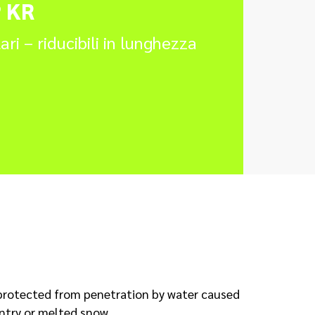
 KR
ari – riducibili in lunghezza
protected from penetration by water caused
ntry or melted snow.