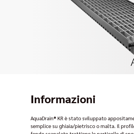
Informazioni
AquaDrain® KR è stato sviluppato appositame
semplice su ghiaia/pietrisco o malta. Il profi
fondo scanalato trattiene le particelle di sp