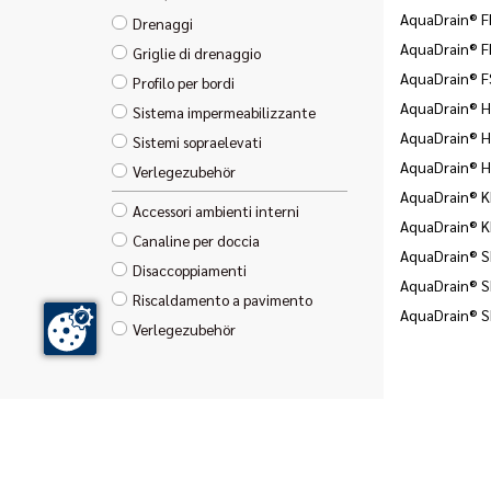
AquaDrain® F
Drenaggi
AquaDrain® F
Griglie di drenaggio
AquaDrain® F
Profilo per bordi
AquaDrain® 
Sistema impermeabilizzante
AquaDrain® 
Sistemi sopraelevati
AquaDrain® 
Verlegezubehör
AquaDrain® 
Accessori ambienti interni
AquaDrain® 
Canaline per doccia
AquaDrain® SD
Disaccoppiamenti
AquaDrain® SD
Riscaldamento a pavimento
AquaDrain® 
Verlegezubehör
GUTJAHR Systemtechnik GmbH