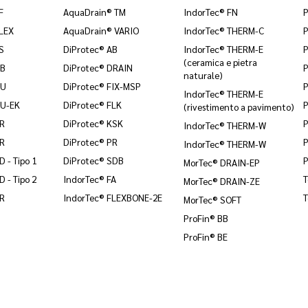
F
AquaDrain® TM
IndorTec® FN
LEX
AquaDrain® VARIO
IndorTec® THERM-C
P
S
DiProtec® AB
IndorTec® THERM-E
P
(ceramica e pietra
HB
DiProtec® DRAIN
naturale)
HU
DiProtec® FIX-MSP
P
IndorTec® THERM-E
HU-EK
DiProtec® FLK
P
(rivestimento a pavimento)
KR
DiProtec® KSK
P
IndorTec® THERM-W
KR
DiProtec® PR
P
IndorTec® THERM-W
 - Tipo 1
DiProtec® SDB
P
MorTec® DRAIN-EP
 - Tipo 2
IndorTec® FA
MorTec® DRAIN-ZE
SR
IndorTec® FLEXBONE-2E
MorTec® SOFT
ProFin® BB
ProFin® BE
Philipp-Reis-Str. 5-7 | 64404 Bickenbach
|
Tel.:
+49 62 57 93 06-0
Colofone
|
Protezione dei dati
|
CGC