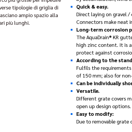
Quick & easy.
rse tipologie di griglia di
Direct laying on gravel /
 lasciano ampio spazio alla
Connectors make neat ins
ari più lunghi.
Long-term corrosion p
The AquaDrain® KR gutter
high zinc content. It is
protect against corrosio
According to the stand
Fulfils the requirements
of 150 mm; also for non
Can be individually sh
Versatile.
Different grate covers m
open up design options.
Easy to modify:
Due to removable grate c