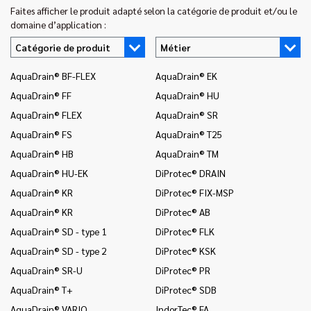
Faites afficher le produit adapté selon la catégorie de produit et/ou le
domaine d’application :
Catégorie de produit
Métier
AquaDrain® BF-FLEX
AquaDrain® EK
In
AquaDrain® FF
AquaDrain® HU
In
AquaDrain® FLEX
AquaDrain® SR
In
AquaDrain® FS
AquaDrain® T25
In
AquaDrain® HB
AquaDrain® TM
In
AquaDrain® HU-EK
DiProtec® DRAIN
In
(c
AquaDrain® KR
DiProtec® FIX-MSP
na
AquaDrain® KR
DiProtec® AB
In
AquaDrain® SD - type 1
DiProtec® FLK
(r
AquaDrain® SD - type 2
DiProtec® KSK
In
AquaDrain® SR-U
DiProtec® PR
In
AquaDrain® T+
DiProtec® SDB
Mo
AquaDrain® VARIO
IndorTec® FA