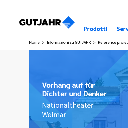
Prodotti
Serv
Home
Informazioni su GUTJAHR
Reference proje
Vorhang auf für
Dichter und Denker
Nationaltheater
Weimar