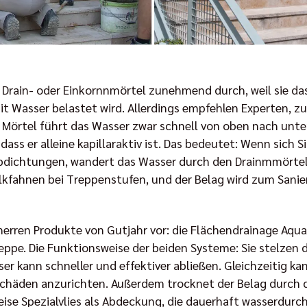
h Drain- oder Einkornnmörtel zunehmend durch, weil sie d
it Wasser belastet wird. Allerdings empfehlen Experten, zu
 Mörtel führt das Wasser zwar schnell von oben nach unte
dass er alleine kapillaraktiv ist. Das bedeutet: Wenn sich
bdichtungen, wandert das Wasser durch den Drainmmörtel 
kfahnen bei Treppenstufen, und der Belag wird zum Sanier
erren Produkte von Gutjahr vor: die Flächendrainage AquaD
eppe. Die Funktionsweise der beiden Systeme: Sie stelzen 
er kann schneller und effektiver abließen. Gleichzeitig k
chäden anzurichten. Außerdem trocknet der Belag durch d
se Spezialvlies als Abdeckung, die dauerhaft wasserdurchl