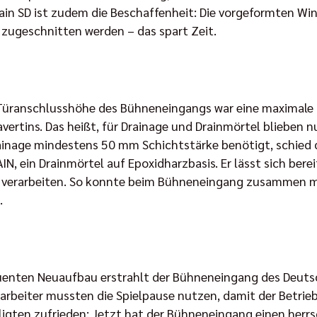
n SD ist zudem die Beschaffenheit: Die vorgeformten Win
 zugeschnitten werden – das spart Zeit.
r Türanschlusshöhe des Bühneneingangs war eine maximal
vertins. Das heißt, für Drainage und Drainmörtel blieben 
ainage mindestens 50 mm Schichtstärke benötigt, schied d
, ein Drainmörtel auf Epoxidharzbasis. Er lässt sich bere
 verarbeiten. So konnte beim Bühneneingang zusammen mit
.
nten Neuaufbau erstrahlt der Bühneneingang des Deutsc
rarbeiter mussten die Spielpause nutzen, damit der Betri
iligten zufrieden: Jetzt hat der Bühneneingang einen herr