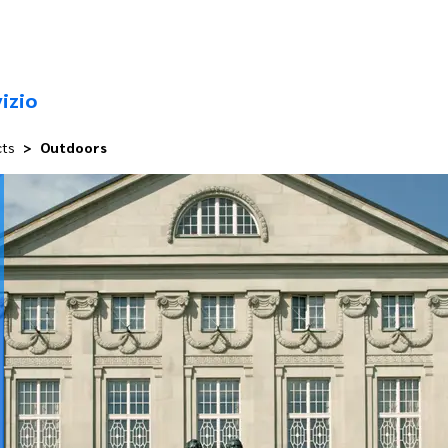
izio
cts
Outdoors