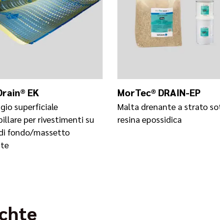
rain® EK
MorTec® DRAIN-EP
gio superficiale
Malta drenante a strato sot
illare per rivestimenti su
resina epossidica
di fondo/massetto
te
ichte