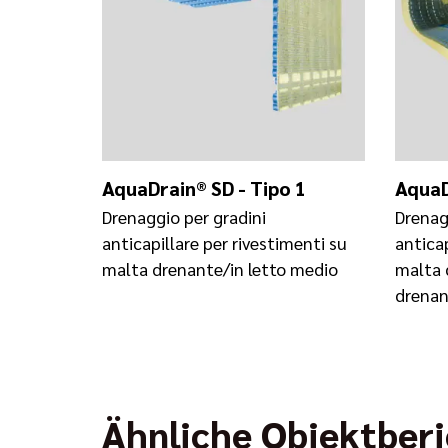
AquaDrain® SD - Tipo 1
AquaD
Drenaggio per gradini
Drenag
anticapillare per rivestimenti su
anticap
malta drenante/in letto medio
malta 
drenan
Ähnliche Objektber