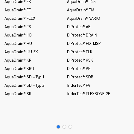
AquaDrain® EK
AquaDrain® T25
In
AquaDrain® FF
AquaDrain® TM
In
AquaDrain® FLEX
AquaDrain® VARIO
In
AquaDrain® FS
DiProtec® AB
In
AquaDrain® HB
DiProtec® DRAIN
In
a 
AquaDrain® HU
DiProtec® FIX-MSP
In
AquaDrain® HU-EK
DiProtec® FLK
(K
AquaDrain® KR
DiProtec® KSK
In
AquaDrain® KRU
DiProtec® PR
(P
AquaDrain® SD – Typ 1
DiProtec® SDB
Mo
AquaDrain® SD – Typ 2
IndorTec® FA
Mo
AquaDrain® SR
IndorTec® FLEXBONE-2E
Mo
Pr
Pr