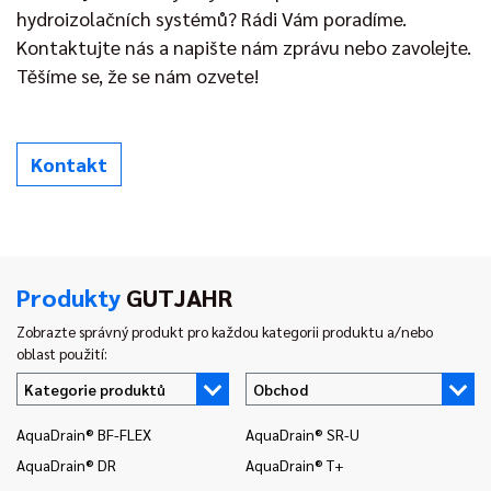
hydroizolačních systémů? Rádi Vám poradíme.
Kontaktujte nás a napište nám zprávu nebo zavolejte.
Těšíme se, že se nám ozvete!
Kontakt
Produkty
GUTJAHR
Zobrazte správný produkt pro každou kategorii produktu a/nebo
oblast použití:
Kategorie produktů
Obchod
AquaDrain® BF-FLEX
AquaDrain® SR-U
In
AquaDrain® DR
AquaDrain® T+
In