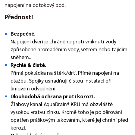
napojení na odtokový bod.
Přednosti
Bezpečné.
Napojení dveří je chráněno proti vniknutí vody
způsobené hromaděním vody, větrem nebo tajícím
sněhem..
Rychlé & čisté.
Přímá pokládka na štěrk/drť. Přímé napojení na
dlažbu. Spojky usnadňují čistou instalaci při
liniovém odvodnění.
Dlouhodobá ochrana proti korozi.
Žlabový kanál AquaDrain® KRU má obzvláště
vysokou vrstvu zinku. Kromě toho je po děrování
opatřen práškovým lakováním, které jej chrání před
korozí.