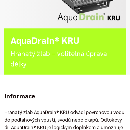
AquaDrain® KRU
Hranatý žlab – volitelná úprava
délky
Informace
Hranatý žlab AquaDrain® KRU odvádí povrchovou vodu
do podlahových vpustí, svodů nebo okapů. Odtokový
díl AquaDrain® KRU je logickým doplňkem a umožňuje