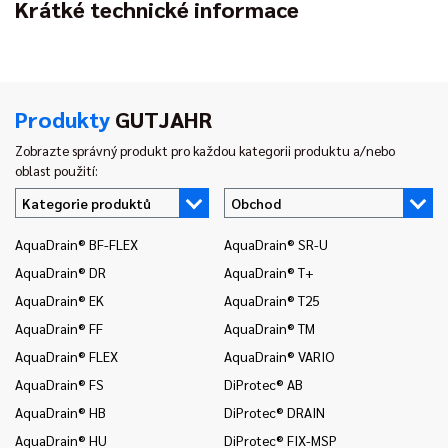
Krátké technické informace
Produkty
GUTJAHR
Zobrazte správný produkt pro každou kategorii produktu a/nebo
oblast použití:
Kategorie produktů
Obchod
AquaDrain® BF-FLEX
AquaDrain® SR-U
In
AquaDrain® DR
AquaDrain® T+
In
AquaDrain® EK
AquaDrain® T25
In
AquaDrain® FF
AquaDrain® TM
In
AquaDrain® FLEX
AquaDrain® VARIO
In
AquaDrain® FS
DiProtec® AB
In
AquaDrain® HB
DiProtec® DRAIN
In
a 
AquaDrain® HU
DiProtec® FIX-MSP