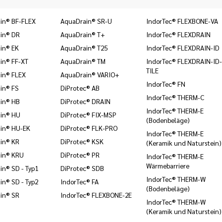
in® BF-FLEX
AquaDrain® SR-U
IndorTec® FLEXBONE-VA
in® DR
AquaDrain® T+
IndorTec® FLEXDRAIN
in® EK
AquaDrain® T25
IndorTec® FLEXDRAIN-ID
in® FF-XT
AquaDrain® TM
IndorTec® FLEXDRAIN-ID-
TILE
in® FLEX
AquaDrain® VARIO+
IndorTec® FN
in® FS
DiProtec® AB
IndorTec® THERM-C
in® HB
DiProtec® DRAIN
IndorTec® THERM-E
in® HU
DiProtec® FIX-MSP
(Bodenbeläge)
in® HU-EK
DiProtec® FLK-PRO
IndorTec® THERM-E
in® KR
DiProtec® KSK
(Keramik und Naturstein)
in® KRU
DiProtec® PR
IndorTec® THERM-E
Wärmebarriere
in® SD - Typ1
DiProtec® SDB
IndorTec® THERM-W
in® SD - Typ2
IndorTec® FA
(Bodenbeläge)
in® SR
IndorTec® FLEXBONE-2E
IndorTec® THERM-W
(Keramik und Naturstein)