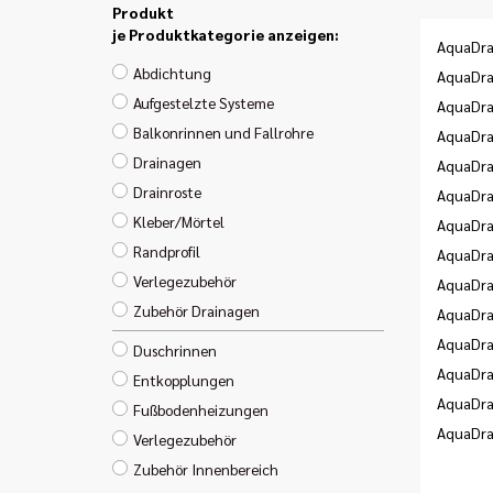
Produkt
je Produktkategorie anzeigen:
AquaDra
Abdichtung
AquaDra
Aufgestelzte Systeme
AquaDra
Balkonrinnen und Fallrohre
AquaDra
Drainagen
AquaDra
Drainroste
AquaDra
Kleber/Mörtel
AquaDra
Randprofil
AquaDra
Verlegezubehör
AquaDra
Zubehör Drainagen
AquaDra
AquaDra
Duschrinnen
AquaDra
Entkopplungen
AquaDra
Fußbodenheizungen
AquaDra
Verlegezubehör
Zubehör Innenbereich