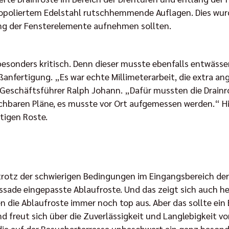
opoliertem Edelstahl rutschhemmende Auflagen. Dies wurde
ung der Fensterelemente aufnehmen sollten.
besonders kritisch. Denn dieser musste ebenfalls entwäss
anfertigung. „Es war echte Millimeterarbeit, die extra an
-Geschäftsführer Ralph Johann. „Dafür mussten die Drain
hbaren Pläne, es musste vor Ort aufgemessen werden.“ Hin
tigen Roste.
rotz der schwierigen Bedingungen im Eingangsbereich der 
assade eingepasste Ablaufroste. Und das zeigt sich auch 
n die Ablaufroste immer noch top aus. Aber das sollte ei
d freut sich über die Zuverlässigkeit und Langlebigkeit v
, die auf der Besucherterrasse unbeschwert ein ganz beso