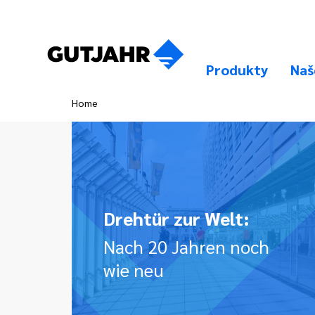
Produkty
Naš
Home
Drehtür zur Welt:
Nach 20 Jahren noch
wie neu