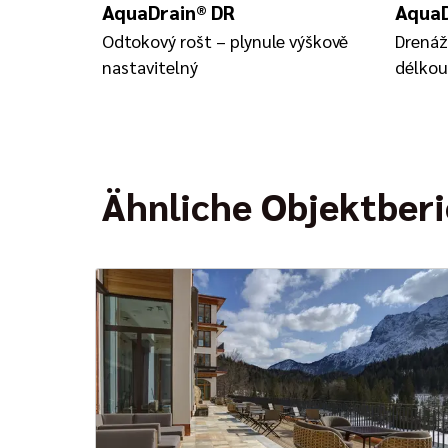
AquaDrain® DR
AquaD
Odtokový rošt – plynule výškově
Drenáž
nastavitelný
délkou
Ähnliche Objektber