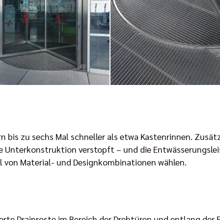
 bis zu sechs Mal schneller als etwa Kastenrinnen. Zusätz
e Unterkonstruktion verstopft – und die Entwässerungsle
hl von Material- und Designkombinationen wählen.
e Drainroste im Bereich der Drehtüren und entlang der F