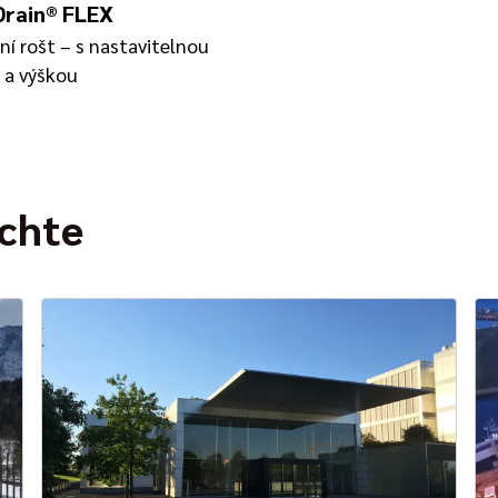
rain® FLEX
ní rošt – s nastavitelnou
 a výškou
ichte