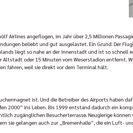
ölf Airlines angeflogen, im Jahr über 2,5 Millionen Passagi
andungen beliebt und gut ausgelastet. Ein Grund: Der Flug
ands liegt so nahe an der Innenstadt und ist so schnell er
 Altstadt oder 15 Minuten vom Weserstadion entfernt. Wer
 fahren, weil sie direkt vor dem Terminal hält.
uchermagnet ist. Und die Betreiber des Airports haben daf
afen 2000“ ins Leben. Bis 1999 entstand dadurch ein kom
tlich zugänglichen Besucherterrasse. Neugierige können v
rn sie gelangen auch zur „Bremenhalle“, die ein Luft- 