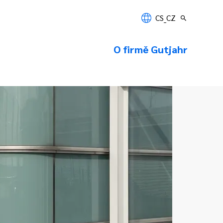
CS_CZ
O firmě Gutjahr