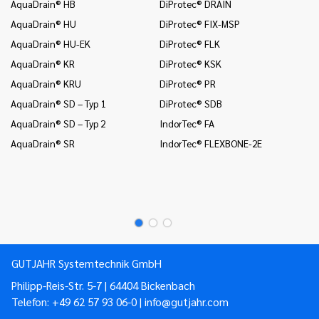
AquaDrain® HB
DiProtec® DRAIN
In
a 
AquaDrain® HU
DiProtec® FIX-MSP
In
AquaDrain® HU-EK
DiProtec® FLK
(K
AquaDrain® KR
DiProtec® KSK
In
AquaDrain® KRU
DiProtec® PR
(P
AquaDrain® SD – Typ 1
DiProtec® SDB
Mo
AquaDrain® SD – Typ 2
IndorTec® FA
Mo
AquaDrain® SR
IndorTec® FLEXBONE-2E
Mo
Pr
Pr
GUTJAHR Systemtechnik GmbH
Philipp-Reis-Str. 5-7 | 64404 Bickenbach
Telefon:
+49 62 57 93 06-0
|
info@gutjahr.com