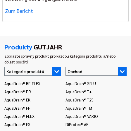
Zum Bericht
Produkty
GUTJAHR
Zobrazte správný produkt pro každou kategorii produktu a/nebo
oblast použití:
Kategorie produktů
Obchod
AquaDrain® BF-FLEX
AquaDrain® SR-U
In
AquaDrain® DR
AquaDrain® T+
In
AquaDrain® EK
AquaDrain® T25
In
AquaDrain® FF
AquaDrain® TM
In
AquaDrain® FLEX
AquaDrain® VARIO
In
AquaDrain® FS
DiProtec® AB
In