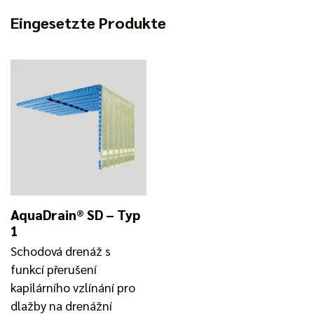
Eingesetzte Produkte
AquaDrain® SD – Typ
1
Schodová drenáž s
funkcí přerušení
kapilárního vzlínání pro
dlažby na drenážní