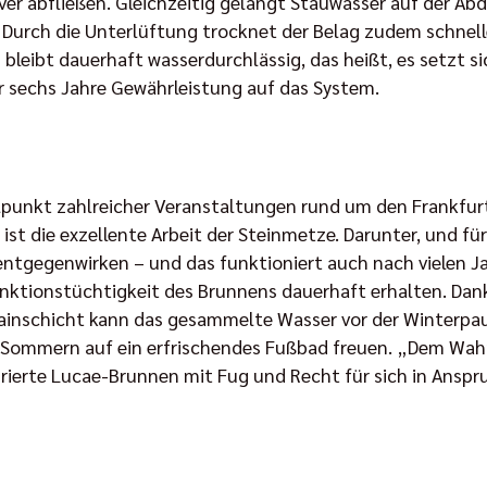
ver abfließen. Gleichzeitig gelangt Stauwasser auf der Ab
Durch die Unterlüftung trocknet der Belag zudem schnelle
bleibt dauerhaft wasserdurchlässig, das heißt, es setzt si
r sechs Jahre Gewährleistung auf das System.
elpunkt zahlreicher Veranstaltungen rund um den Frankfurt
 ist die exzellente Arbeit der Steinmetze. Darunter, und fü
tgegenwirken – und das funktioniert auch nach vielen Jahr
unktionstüchtigkeit des Brunnens dauerhaft erhalten. Dan
ainschicht kann das gesammelte Wasser vor der Winterpau
n Sommern auf ein erfrischendes Fußbad freuen. „Dem Wah
aurierte Lucae-Brunnen mit Fug und Recht für sich in Ansp