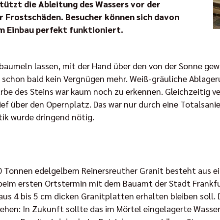
tützt die Ableitung des Wassers vor der
r Frostschäden. Besucher können sich davon
m Einbau perfekt funktioniert.
 baumeln lassen, mit der Hand über den von der Sonne ge
 schon bald kein Vergnügen mehr. Weiß-gräuliche Ablag
arbe des Steins war kaum noch zu erkennen. Gleichzeitig v
ief über den Opernplatz. Das war nur durch eine Totalsani
ik wurde dringend nötig.
0 Tonnen edelgelbem Reinersreuther Granit besteht aus e
n beim ersten Ortstermin mit dem Bauamt der Stadt Frank
aus 4 bis 5 cm dicken Granitplatten erhalten bleiben soll.
sehen: In Zukunft sollte das im Mörtel eingelagerte Wasse