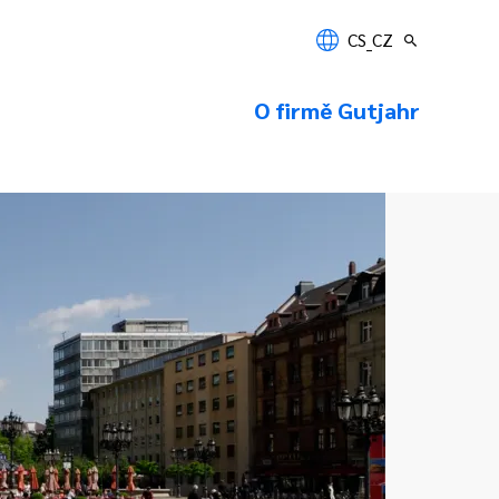
CS_CZ
O firmě Gutjahr