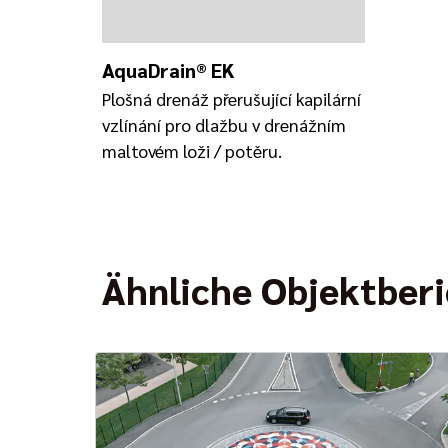
AquaDrain® EK
Plošná drenáž přerušující kapilární
vzlínání pro dlažbu v drenážním
maltovém loži / potěru.
Ähnliche Objektber