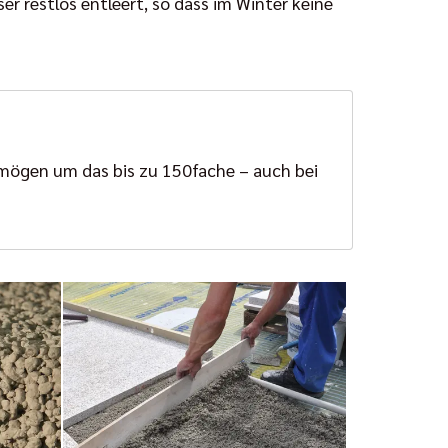
r restlos entleert, so dass im Winter keine
rmögen um das bis zu 150fache – auch bei