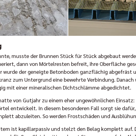
g
onnte, musste der Brunnen Stück für Stück abgebaut werde
rt, dann von Mörtelresten befreit, ihre Oberfläche geschl
ür wurde der geneigte Betonboden ganzflächig abgefräst 
tonkranz zum Untergrund eine bewehrte Verbindung. Danach
gig mit einer mineralischen Dichtschlämme abgedichtet.
atte von Gutjahr zu einem eher ungewöhnlichen Einsatz: D
rtel entwickelt. In diesem besonderen Fall sorgt sie dafür
mplett abzuleiten. So werden Frostschäden und Ausblühu
tem ist kapillarpassiv und stelzt den Belag komplett auf.