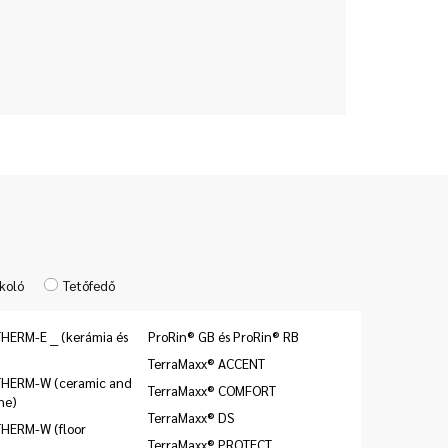
koló
Tetőfedő
HERM-E __ (kerámia és
ProRin® GB és ProRin® RB
TerraMaxx® ACCENT
THERM-W (ceramic and
TerraMaxx® COMFORT
ne)
TerraMaxx® DS
THERM-W (floor
TerraMaxx® PROTECT