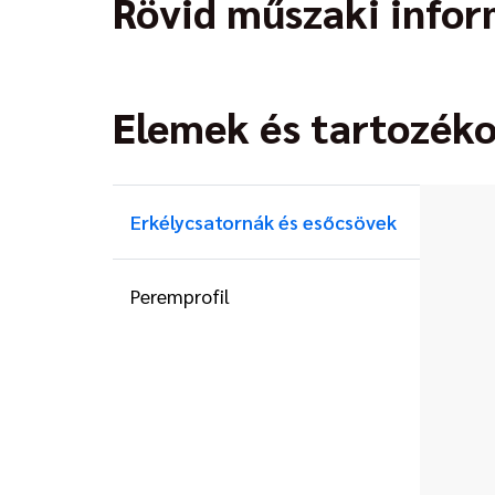
Rövid műszaki info
Elemek és tartozék
Erkélycsatornák és esőcsövek
Peremprofil