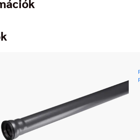
rmációk
ok