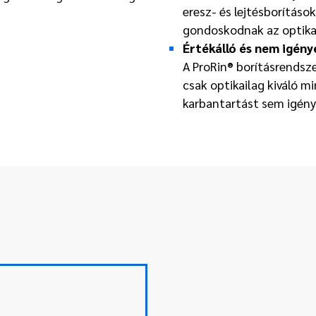
eresz- és lejtésborításo
gondoskodnak az optikai
Értékálló és nem igény
A ProRin® borításrendsz
csak optikailag kiváló m
karbantartást sem igény