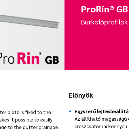
ProRin® GB
Burkolóprofilok
Előnyök
Egyszerű lejtésbeállítá
er plate is fixed to the
Az állítható magasságú 
kes it possible to easily
ereszcsatornái könnyen i
age to the gutter drainage