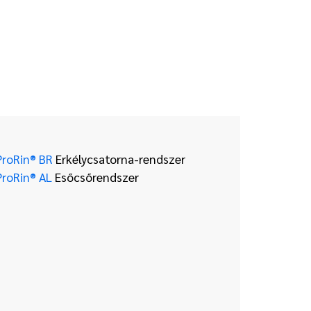
ProRin® BR
Erkélycsatorna-rendszer
ProRin® AL
Esőcsőrendszer