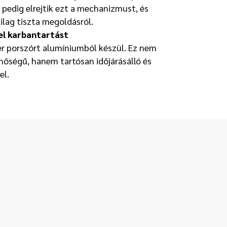
k pedig elrejtik ezt a mechanizmust, és
lag tiszta megoldásról.
el karbantartást
er porszórt alumíniumból készül. Ez nem
inőségű, hanem tartósan időjárásálló és
el.