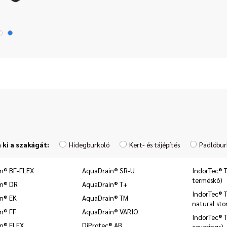
 ki a szakágát:
Hidegburkoló
Kert- és tájépítés
Padlóbur
n® BF-FLEX
AquaDrain® SR-U
IndorTec® T
terméskő)
in® DR
AquaDrain® T+
IndorTec® 
n® EK
AquaDrain® TM
natural sto
n® FF
AquaDrain® VARIO
IndorTec® 
n® FLEX
DiProtec® AB
coverings)