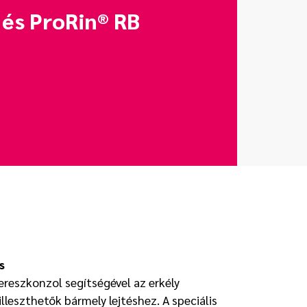
 és ProRin® RB
s
ereszkonzol segítségével az erkély
lleszthetők bármely lejtéshez. A speciális