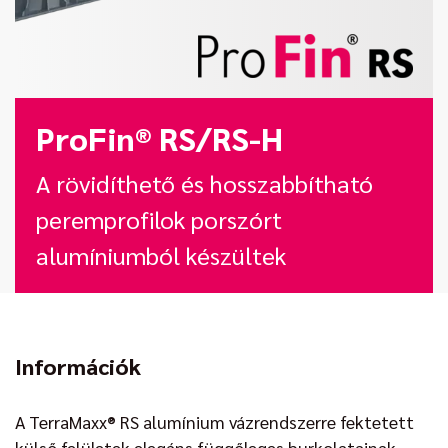
ProFin® RS/RS-H
A rövidíthető és hosszabbítható
peremprofilok porszórt
alumíniumból készültek
Információk
A TerraMaxx® RS alumínium vázrendszerre fektetett
külső felületek elegáns függőleges burkolatainak