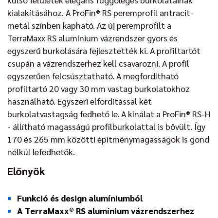
kialakításához. A ProFin® RS peremprofil antracit-
metál színben kapható. Az új peremprofilt a
TerraMaxx RS alumínium vázrendszer gyors és
egyszerű burkolására fejlesztették ki. A profiltartót
csupán a vázrendszerhez kell csavarozni. A profil
egyszerűen felcsúsztatható. A megfordítható
profiltartó 20 vagy 30 mm vastag burkolatokhoz
használható. Egyszeri elfordítással két
burkolatvastagság fedhető le. A kínálat a ProFin® RS-H
- állítható magasságú profilburkolattal is bővült. Így
170 és 265 mm közötti építménymagasságok is gond
nélkül lefedhetők.
Előnyök
Funkció és design alumíniumból
A TerraMaxx® RS alumínium vázrendszerhez