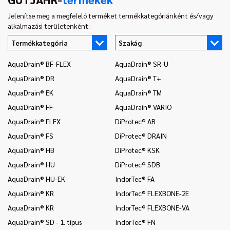
Jelenítse meg a megfelelő terméket termékkategóriánként és/vagy
alkalmazási területenként:
Termékkategória
Szakág
AquaDrain® BF-FLEX
AquaDrain® SR-U
In
(k
AquaDrain® DR
AquaDrain® T+
In
AquaDrain® EK
AquaDrain® TM
an
AquaDrain® FF
AquaDrain® VARIO
In
AquaDrain® FLEX
DiProtec® AB
co
AquaDrain® FS
DiProtec® DRAIN
Mo
AquaDrain® HB
DiProtec® KSK
Pr
AquaDrain® HU
DiProtec® SDB
Pr
AquaDrain® HU-EK
IndorTec® FA
Pr
AquaDrain® KR
IndorTec® FLEXBONE-2E
Pr
AquaDrain® KR
IndorTec® FLEXBONE-VA
Pr
AquaDrain® SD - 1. típus
IndorTec® FN
Pr