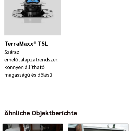
TerraMaxx® TSL
Száraz
emelőtalapzatrendszer:
könnyen állítható
magasságú és dőlésű
Ähnliche Objektberichte