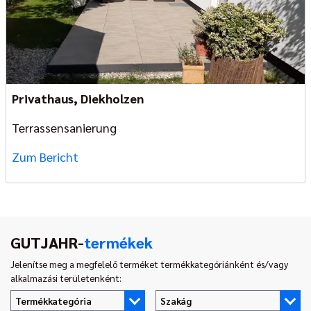
Privathaus, Diekholzen
Terrassensanierung
Zum Bericht
GUTJAHR-
termékek
Jelenítse meg a megfelelő terméket termékkategóriánként és/vagy
alkalmazási területenként:
Termékkategória
Szakág