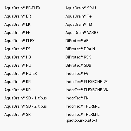
AquaDrain® BF-FLEX
AquaDrain® SR-U
In
(k
AquaDrain® DR
AquaDrain® T+
In
AquaDrain® EK
AquaDrain® TM
an
AquaDrain® FF
AquaDrain® VARIO
In
AquaDrain® FLEX
DiProtec® AB
co
AquaDrain® FS
DiProtec® DRAIN
Mo
AquaDrain® HB
DiProtec® KSK
Pr
AquaDrain® HU
DiProtec® SDB
Pr
AquaDrain® HU-EK
IndorTec® FA
Pr
AquaDrain® KR
IndorTec® FLEXBONE-2E
Pr
AquaDrain® KR
IndorTec® FLEXBONE-VA
Pr
AquaDrain® SD - 1. típus
IndorTec® FN
Pr
AquaDrain® SD - 2. típus
IndorTec® THERM-C
Pr
AquaDrain® SR
IndorTec® THERM-E
Pr
(padlóburkolatok)
Pr