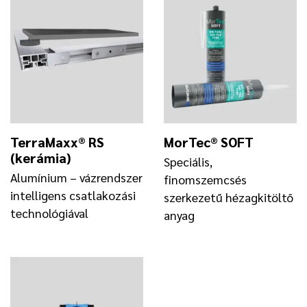
TerraMaxx® RS
MorTec® SOFT
(kerámia)
Speciális,
Alumínium – vázrendszer
finomszemcsés
intelligens csatlakozási
szerkezetű hézagkitöltő
technológiával
anyag