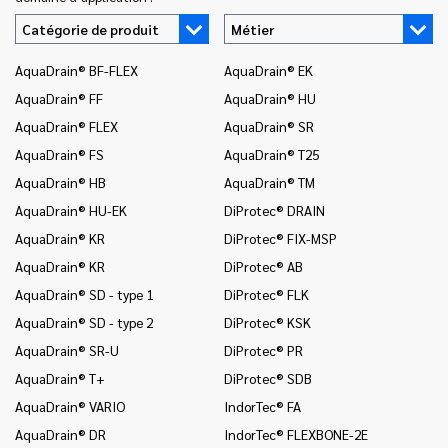
Catégorie de produit
Métier
AquaDrain® BF-FLEX
AquaDrain® EK
In
AquaDrain® FF
AquaDrain® HU
In
AquaDrain® FLEX
AquaDrain® SR
In
AquaDrain® FS
AquaDrain® T25
In
AquaDrain® HB
AquaDrain® TM
In
AquaDrain® HU-EK
DiProtec® DRAIN
In
(c
AquaDrain® KR
DiProtec® FIX-MSP
na
AquaDrain® KR
DiProtec® AB
In
AquaDrain® SD - type 1
DiProtec® FLK
(r
AquaDrain® SD - type 2
DiProtec® KSK
In
AquaDrain® SR-U
DiProtec® PR
In
AquaDrain® T+
DiProtec® SDB
Mo
AquaDrain® VARIO
IndorTec® FA
Mo
AquaDrain® DR
IndorTec® FLEXBONE-2E
Mo