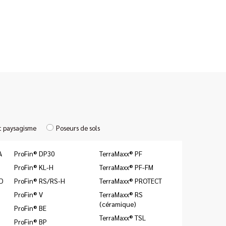
t paysagisme
Poseurs de sols
A
ProFin® DP30
TerraMaxx® PF
ProFin® KL-H
TerraMaxx® PF-FM
ID
ProFin® RS/RS-H
TerraMaxx® PROTECT
ProFin® V
TerraMaxx® RS
(céramique)
ProFin® BE
TerraMaxx® TSL
ProFin® BP