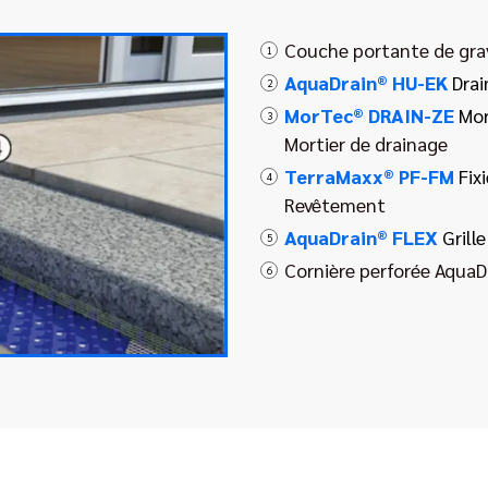
Couche portante de gra
1
AquaDrain® HU-EK
Drai
2
MorTec® DRAIN-ZE
Mor
3
Mortier de drainage
TerraMaxx® PF-FM
Fix
4
Revêtement
AquaDrain® FLEX
Grille
5
Cornière perforée AquaD
6