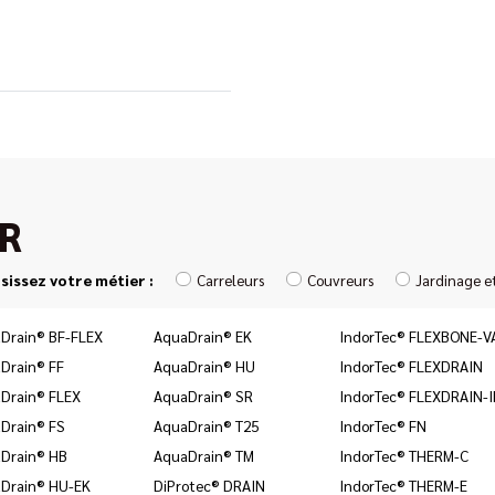
R
sissez votre métier :
Carreleurs
Couvreurs
Jardinage e
Drain® BF-FLEX
AquaDrain® EK
IndorTec® FLEXBONE-V
Drain® FF
AquaDrain® HU
IndorTec® FLEXDRAIN
Drain® FLEX
AquaDrain® SR
IndorTec® FLEXDRAIN-
Drain® FS
AquaDrain® T25
IndorTec® FN
Drain® HB
AquaDrain® TM
IndorTec® THERM-C
Drain® HU-EK
DiProtec® DRAIN
IndorTec® THERM-E