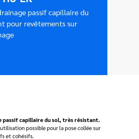
rainage passif capillaire du
ant pour revêtements sur
inage
passif capillaire du sol, très résistant.
tilisation possible pour la pose collée sur
s et cohésifs.