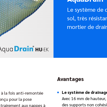
Le système de d
sol, très résist
mortier de dra
Avantages
Le système de drainage 
 à la fois anti-remontée
Avec 16 mm de hauteur, u
onçu pour la pose
des supports non cohésif
ntrairement aux nappes à