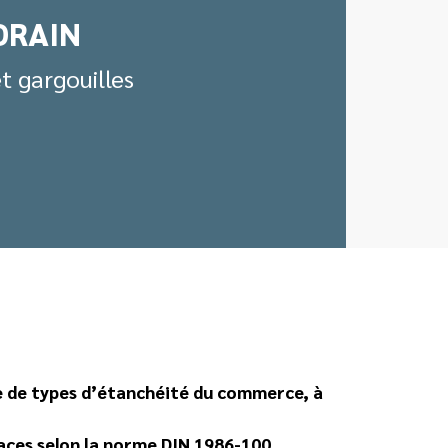
DRAIN
et gargouilles
 de types d’étanchéité du commerce, à
faces selon la norme DIN 1986-100