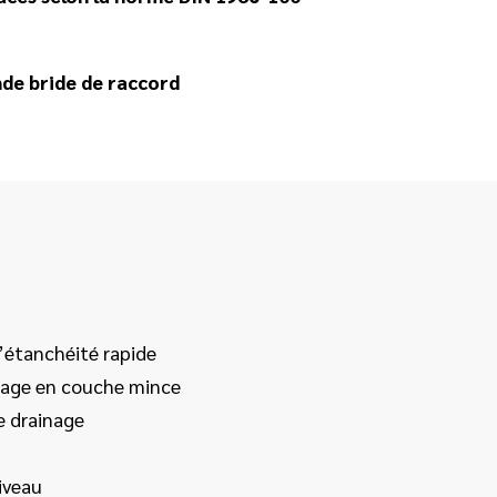
nde bride de raccord
étanchéité rapide
age en couche mince
e drainage
iveau