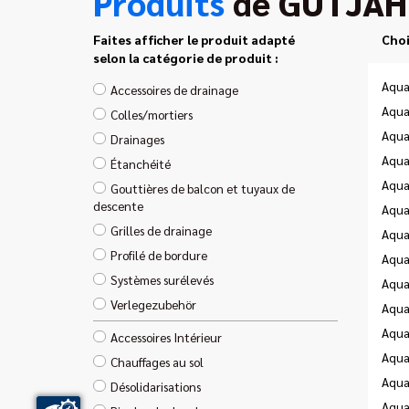
Produits
de GUTJAH
Faites afficher le produit adapté
Choi
selon la catégorie de produit :
Aqua
Accessoires de drainage
Aqua
Colles/mortiers
Aqua
Drainages
Aqua
Étanchéité
Aqua
Gouttières de balcon et tuyaux de
descente
Aqua
Grilles de drainage
Aqua
Profilé de bordure
Aqua
Systèmes surélevés
Aqua
Verlegezubehör
Aqua
Aqua
Accessoires Intérieur
Aqua
Chauffages au sol
Aqua
Désolidarisations
Aqua