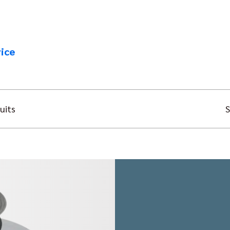
ice
uits