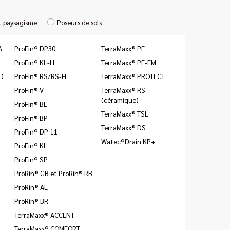
t paysagisme
Poseurs de sols
A
ProFin® DP30
TerraMaxx® PF
ProFin® KL-H
TerraMaxx® PF-FM
ID
ProFin® RS/RS-H
TerraMaxx® PROTECT
ProFin® V
TerraMaxx® RS
(céramique)
ProFin® BE
TerraMaxx® TSL
ProFin® BP
TerraMaxx® DS
ProFin® DP 11
Watec®Drain KP+
ProFin® KL
ProFin® SP
ProRin® GB et ProRin® RB
ProRin® AL
ProRin® BR
TerraMaxx® ACCENT
TerraMaxx® COMFORT