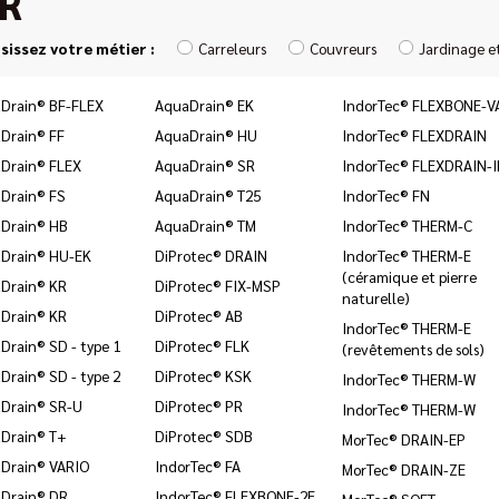
R
sissez votre métier :
Carreleurs
Couvreurs
Jardinage e
Drain® BF-FLEX
AquaDrain® EK
IndorTec® FLEXBONE-V
Drain® FF
AquaDrain® HU
IndorTec® FLEXDRAIN
Drain® FLEX
AquaDrain® SR
IndorTec® FLEXDRAIN-
Drain® FS
AquaDrain® T25
IndorTec® FN
Drain® HB
AquaDrain® TM
IndorTec® THERM-C
Drain® HU-EK
DiProtec® DRAIN
IndorTec® THERM-E
(céramique et pierre
Drain® KR
DiProtec® FIX-MSP
naturelle)
Drain® KR
DiProtec® AB
IndorTec® THERM-E
Drain® SD - type 1
DiProtec® FLK
(revêtements de sols)
Drain® SD - type 2
DiProtec® KSK
IndorTec® THERM-W
Drain® SR-U
DiProtec® PR
IndorTec® THERM-W
Drain® T+
DiProtec® SDB
MorTec® DRAIN-EP
Drain® VARIO
IndorTec® FA
MorTec® DRAIN-ZE
Drain® DR
IndorTec® FLEXBONE-2E