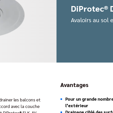
DiProtec® 
Avaloirs au sol 
Avantages
Pour un grande nombre
rainer les balcons et
l’extérieur
accord avec la couche
Drainage ciblé des sur
et DiProtec® FLK-AV