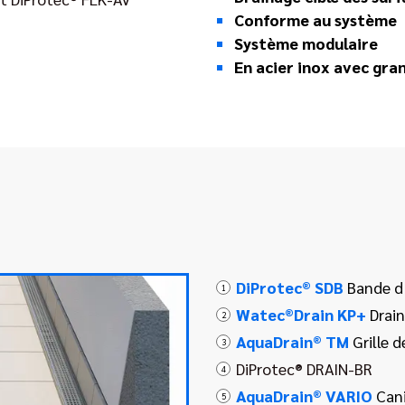
Conforme au système
Système modulaire
En acier inox avec gra
DiProtec® SDB
Bande d’
1
Watec®Drain KP+
Drain
2
AquaDrain® TM
Grille d
3
DiProtec® DRAIN-BR
4
AquaDrain® VARIO
Can
5