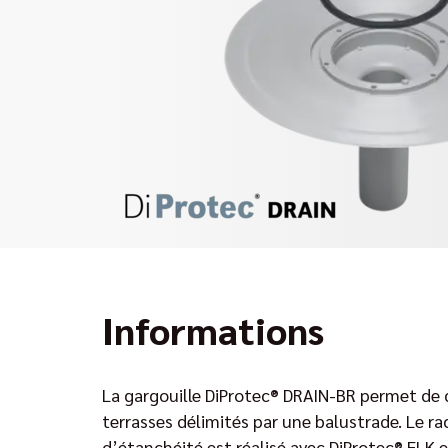
Informations
La gargouille DiProtec® DRAIN-BR permet de d
terrasses délimités par une balustrade. Le r
d’étanchéité est réalisé avec DiProtec® FLK 