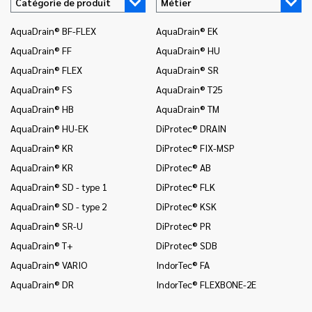
Catégorie de produit
Métier
AquaDrain® BF-FLEX
AquaDrain® EK
In
AquaDrain® FF
AquaDrain® HU
In
AquaDrain® FLEX
AquaDrain® SR
In
AquaDrain® FS
AquaDrain® T25
In
AquaDrain® HB
AquaDrain® TM
In
AquaDrain® HU-EK
DiProtec® DRAIN
In
(c
AquaDrain® KR
DiProtec® FIX-MSP
na
AquaDrain® KR
DiProtec® AB
In
AquaDrain® SD - type 1
DiProtec® FLK
(r
AquaDrain® SD - type 2
DiProtec® KSK
In
AquaDrain® SR-U
DiProtec® PR
In
AquaDrain® T+
DiProtec® SDB
Mo
AquaDrain® VARIO
IndorTec® FA
Mo
AquaDrain® DR
IndorTec® FLEXBONE-2E
Mo
Pr