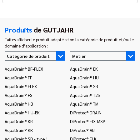
Produits
de GUTJAHR
Faites afficher le produit adapté selon la catégorie de produit et/ou le
domaine d’application :
Catégorie de produit
Métier
AquaDrain® BF-FLEX
AquaDrain® EK
In
AquaDrain® FF
AquaDrain® HU
In
AquaDrain® FLEX
AquaDrain® SR
In
AquaDrain® FS
AquaDrain® T25
In
AquaDrain® HB
AquaDrain® TM
In
AquaDrain® HU-EK
DiProtec® DRAIN
In
(c
AquaDrain® KR
DiProtec® FIX-MSP
na
AquaDrain® KR
DiProtec® AB
In
AquaDrain® SD - type 1
DiProtec® FLK
(r