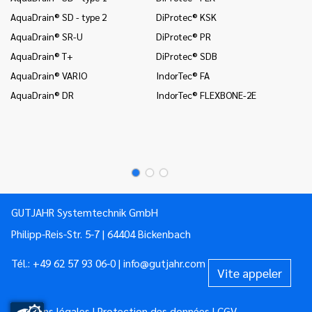
AquaDrain® SD - type 2
DiProtec® KSK
In
AquaDrain® SR-U
DiProtec® PR
In
AquaDrain® T+
DiProtec® SDB
Mo
AquaDrain® VARIO
IndorTec® FA
Mo
AquaDrain® DR
IndorTec® FLEXBONE-2E
Mo
Pr
Pr
GUTJAHR Systemtechnik GmbH
Philipp-Reis-Str. 5-7 | 64404 Bickenbach
Tél.:
+49 62 57 93 06-0
|
info@gutjahr.com
Vite appeler
Mentions légales
|
Protection des données
|
CGV