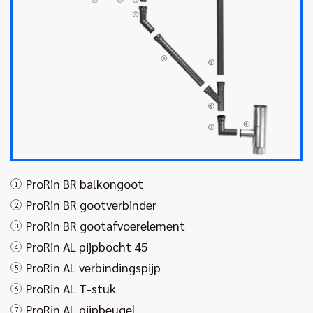
ProRin BR balkongoot
1
ProRin BR gootverbinder
2
ProRin BR gootafvoerelement
3
ProRin AL pijpbocht 45
4
ProRin AL verbindingspijp
5
ProRin AL T-stuk
6
ProRin AL pijpbeugel
7