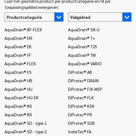
Laat het geschikte product per productcategorie en/of per
toepassingsgebied weergeven:
Productcategorie
Vakgebied
AquaDrain® BF-FLEX
AquaDrain® SR-U
In
AquaDrain® DR
AquaDrain® T+
In
AquaDrain® EK
AquaDrain® T25
In
AquaDrain® FF
AquaDrain® TM
In
AquaDrain® FLEX
AquaDrain® VARIO
In
AquaDrain® FS
DiProtec® AB
In
en
AquaDrain® HB
DiProtec® DRAIN
In
AquaDrain® HU
DiProtec® FIX-MSP
(v
AquaDrain® HU-EK
DiProtec® FLK
In
AquaDrain® KR
DiProtec® KSK
In
AquaDrain® KR
DiProtec® PR
Mo
AquaDrain® SD - type 1
DiProtec® SDB
Mo
AquaDrain® SD - type 2
IndorTec® FA
Mo