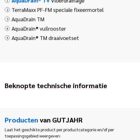
AquaDrain® T+
Vloerdrainage
1
TerraMaxx PF-FM speciale fixeermortel
2
AquaDrain TM
3
AquaDrain® vuilrooster
4
AquaDrain® TM draaivoetset
5
Beknopte technische informatie
Producten
van GUTJAHR
Laat het geschikte product per productcategorie en/of per
toepassingsgebied weergeven: