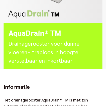
AquaDrain® TM
Drainagerooster voor dunne
vloeren– traploos in hoogte
verstelbaar en inkortbaar
Informatie
Het drainagerooster AquaDrain® TM is met zijn
extreem plat frame perfect afgestemd op het