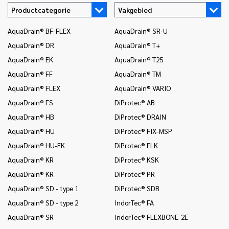
Productcategorie
Vakgebied
AquaDrain® BF-FLEX
AquaDrain® SR-U
In
AquaDrain® DR
AquaDrain® T+
In
AquaDrain® EK
AquaDrain® T25
In
AquaDrain® FF
AquaDrain® TM
In
AquaDrain® FLEX
AquaDrain® VARIO
In
AquaDrain® FS
DiProtec® AB
In
en
AquaDrain® HB
DiProtec® DRAIN
In
AquaDrain® HU
DiProtec® FIX-MSP
(v
AquaDrain® HU-EK
DiProtec® FLK
In
AquaDrain® KR
DiProtec® KSK
In
AquaDrain® KR
DiProtec® PR
Mo
AquaDrain® SD - type 1
DiProtec® SDB
Mo
AquaDrain® SD - type 2
IndorTec® FA
Mo
AquaDrain® SR
IndorTec® FLEXBONE-2E
Pr