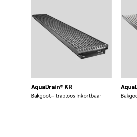
AquaDrain® KR
AquaD
Bakgoot– traploos inkortbaar
Bakgoo