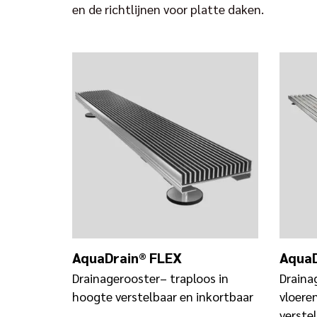
en de richtlijnen voor platte daken.
AquaDrain® FLEX
AquaD
Drainagerooster– traploos in
Draina
hoogte verstelbaar en inkortbaar
vloere
verste