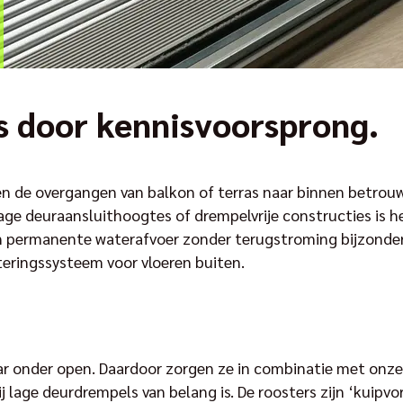
s door kennisvoorsprong.
 de overgangen van balkon of terras naar binnen betrouw
lage deuraansluithoogtes of drempelvrije constructies is 
n permanente waterafvoer zonder terugstroming bijzonder 
teringssysteem voor vloeren buiten.
aar onder open. Daardoor zorgen ze in combinatie met onz
ij lage deurdrempels van belang is. De roosters zijn ‘kui