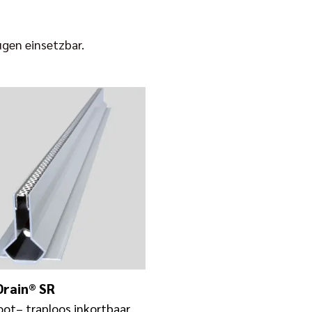
ugen einsetzbar.
rain® SR
oot– traploos inkortbaar