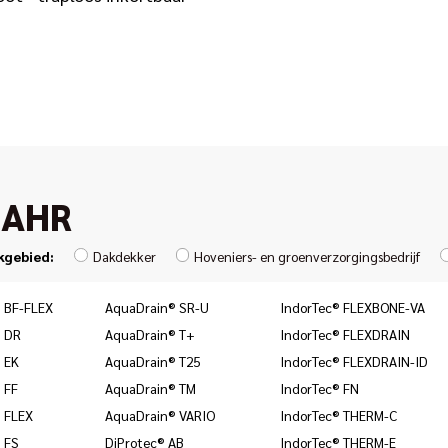
JAHR
kgebied:
Dakdekker
Hoveniers- en groenverzorgingsbedrijf
 BF-FLEX
AquaDrain® SR-U
IndorTec® FLEXBONE-VA
 DR
AquaDrain® T+
IndorTec® FLEXDRAIN
 EK
AquaDrain® T25
IndorTec® FLEXDRAIN-ID
 FF
AquaDrain® TM
IndorTec® FN
 FLEX
AquaDrain® VARIO
IndorTec® THERM-C
 FS
DiProtec® AB
IndorTec® THERM-E