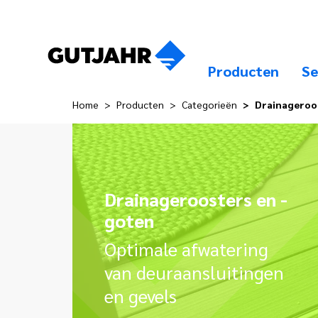
Producten
Se
Home
Producten
Categorieën
Drainageroo
Drainageroosters en -
goten
Optimale afwatering
van deuraansluitingen
en gevels