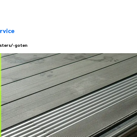
rvice
sters/-goten