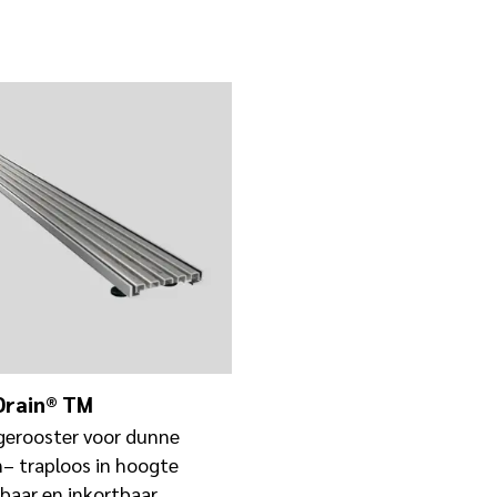
rain® TM
gerooster voor dunne
n– traploos in hoogte
lbaar en inkortbaar