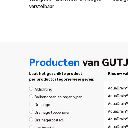
verstelbaar
Producten
van GUT
Laat het geschikte product
Kies uw va
per productcategorie weergeven:
AquaDrain®
Afdichting
AquaDrain®
Balkongoten en regenpijpen
AquaDrain®
Drainage
AquaDrain®
Drainage toebehoren
AquaDrain®
Drainageroosters
AquaDrain®
Lijm/mortel