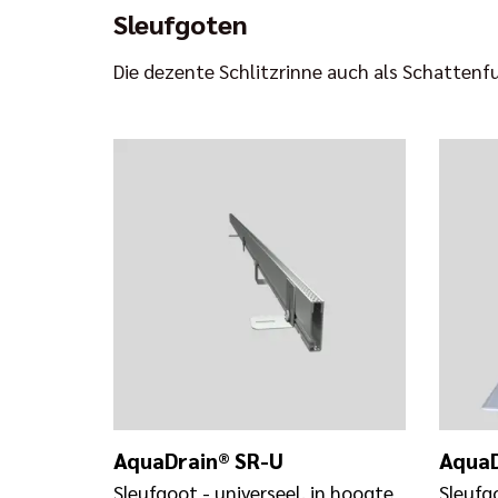
Sleufgoten
Die dezente Schlitzrinne auch als Schattenf
AquaDrain® SR-U
AquaD
Sleufgoot - universeel, in hoogte
Sleufg