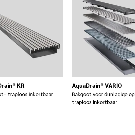
rain® KR
AquaDrain® VARIO
t– traploos inkortbaar
Bakgoot voor dunlagige o
traploos inkortbaar