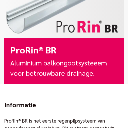
ProRin® BR
Aluminium balkongootsysteeem
voor betrouwbare drainage.
Informatie
ProRin® BR is het eerste regenpijpsysteem van
gepoedercoat aluminium. Dit systeem bestaat uit