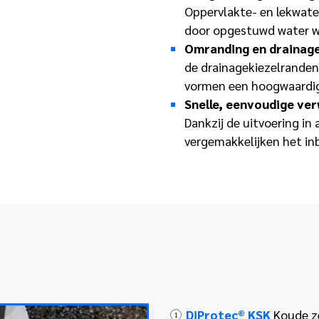
Oppervlakte- en lekwate
door opgestuwd water w
Omranding en drainage
de drainagekiezelranden
vormen een hoogwaardig
Snelle, eenvoudige ve
Dankzij de uitvoering in
vergemakkelijken het i
DiProtec® KSK
Koude z
1