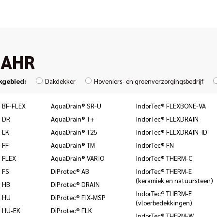
JAHR
kgebied:
Dakdekker
Hoveniers- en groenverzorgingsbedrijf
 BF-FLEX
AquaDrain® SR-U
IndorTec® FLEXBONE-VA
 DR
AquaDrain® T+
IndorTec® FLEXDRAIN
 EK
AquaDrain® T25
IndorTec® FLEXDRAIN-ID
 FF
AquaDrain® TM
IndorTec® FN
 FLEX
AquaDrain® VARIO
IndorTec® THERM-C
 FS
DiProtec® AB
IndorTec® THERM-E
(keramiek en natuursteen)
 HB
DiProtec® DRAIN
IndorTec® THERM-E
® HU
DiProtec® FIX-MSP
(vloerbedekkingen)
 HU-EK
DiProtec® FLK
IndorTec® THERM-W