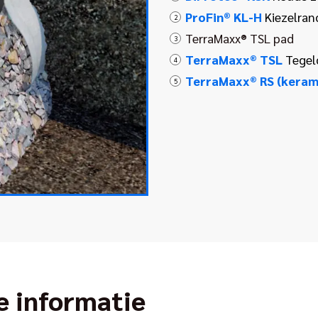
ProFin® KL-H
Kiezelran
2
TerraMaxx® TSL pad
3
TerraMaxx® TSL
Tegel
4
TerraMaxx® RS (keram
5
e informatie