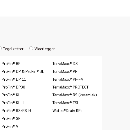
Tegelzetter
Vloerlegger
ProFin® BP
TerraMaxx® DS
ProFin® DP & ProFin® BL
TerraMaxx® PF
ProFin® DP 11
TerraMaxx® PF-FM
ProFin® DP30
TerraMaxx® PROTECT
ProFin® KL
TerraMaxx® RS (keramiek)
ProFin® KL-H
TerraMaxx® TSL
ProFin® RS/RS-H
Watec®Drain KP+
ProFin® SP
ProFin® V