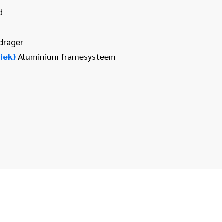
d
drager
iek)
Aluminium framesysteem