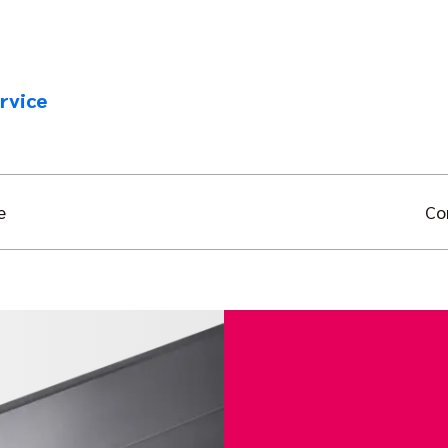
rvice
e
Co