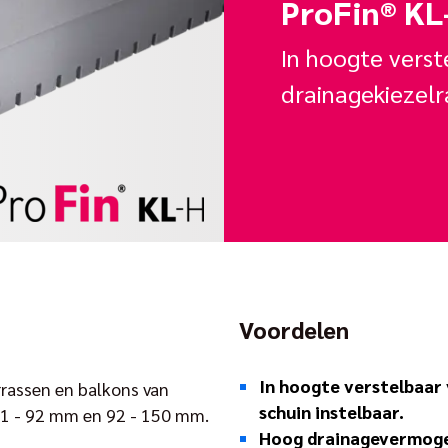
ProFin® KL
In hoogte verst
drainagekiezel
Voordelen
In hoogte verstelbaar 
rrassen en balkons van
schuin instelbaar.
1 - 92 mm en 92 - 150 mm.
Hoog drainagevermogen