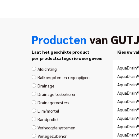
Producten
van GUT
Laat het geschikte product
Kies uw va
per productcategorie weergeven:
AquaDrain®
Afdichting
AquaDrain®
Balkongoten en regenpijpen
AquaDrain®
Drainage
AquaDrain®
Drainage toebehoren
AquaDrain®
Drainageroosters
AquaDrain®
Lijm/mortel
AquaDrain®
Randprofiel
AquaDrain
Verhoogde systemen
AquaDrain®
Verlegezubehör