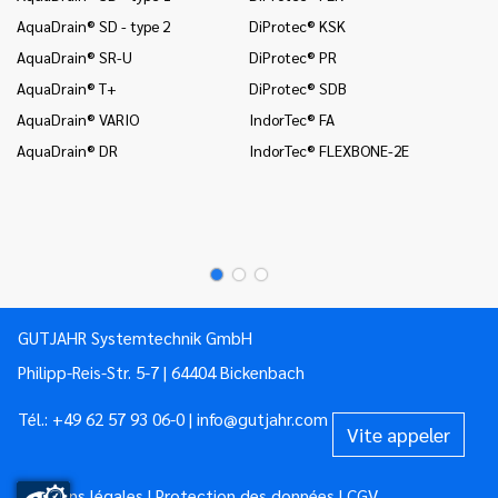
AquaDrain® SD - type 2
DiProtec® KSK
In
AquaDrain® SR-U
DiProtec® PR
In
AquaDrain® T+
DiProtec® SDB
Mo
AquaDrain® VARIO
IndorTec® FA
Mo
AquaDrain® DR
IndorTec® FLEXBONE-2E
Mo
Pr
Pr
GUTJAHR Systemtechnik GmbH
Philipp-Reis-Str. 5-7 | 64404 Bickenbach
Tél.:
+49 62 57 93 06-0
|
info@gutjahr.com
Vite appeler
Mentions légales
|
Protection des données
|
CGV