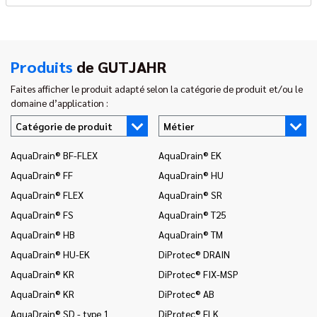
Produits
de GUTJAHR
Faites afficher le produit adapté selon la catégorie de produit et/ou le
domaine d’application :
Catégorie de produit
Métier
AquaDrain® BF-FLEX
AquaDrain® EK
In
AquaDrain® FF
AquaDrain® HU
In
AquaDrain® FLEX
AquaDrain® SR
In
AquaDrain® FS
AquaDrain® T25
In
AquaDrain® HB
AquaDrain® TM
In
AquaDrain® HU-EK
DiProtec® DRAIN
In
(c
AquaDrain® KR
DiProtec® FIX-MSP
na
AquaDrain® KR
DiProtec® AB
In
AquaDrain® SD - type 1
DiProtec® FLK
(r