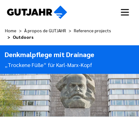
Home
À propos de GUTJAHR
Reference projects
Outdoors
Denkmalpflege mit Drainage
„Trockene Füße“ für Karl-Marx-Kopf