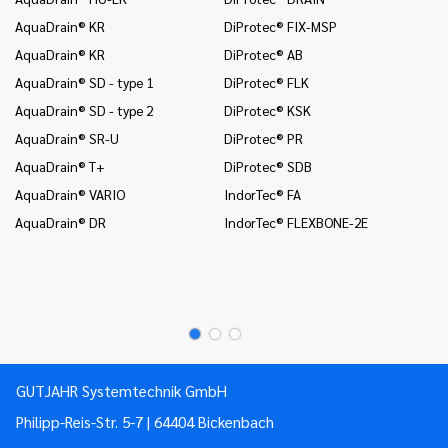
(c
AquaDrain® KR
DiProtec® FIX-MSP
na
AquaDrain® KR
DiProtec® AB
In
AquaDrain® SD - type 1
DiProtec® FLK
(r
AquaDrain® SD - type 2
DiProtec® KSK
In
AquaDrain® SR-U
DiProtec® PR
In
AquaDrain® T+
DiProtec® SDB
Mo
AquaDrain® VARIO
IndorTec® FA
Mo
AquaDrain® DR
IndorTec® FLEXBONE-2E
Mo
Pr
Pr
GUTJAHR Systemtechnik GmbH
Philipp-Reis-Str. 5-7 | 64404 Bickenbach