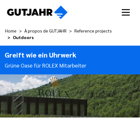
Home
À propos de GUTJAHR
Reference projects
Outdoors
Greift wie ein Uhrwerk
Grüne Oase für ROLEX Mitarbeiter