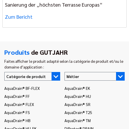
Sanierung der „höchsten Terrasse Europas“
Zum Bericht
Produits
de GUTJAHR
Faites afficher le produit adapté selon la catégorie de produit et/ou le
domaine d’application :
Catégorie de produit
Métier
AquaDrain® BF-FLEX
AquaDrain® EK
In
AquaDrain® FF
AquaDrain® HU
In
AquaDrain® FLEX
AquaDrain® SR
In
AquaDrain® FS
AquaDrain® T25
In
AquaDrain® HB
AquaDrain® TM
In
AquaDrain® HU-EK
DiProtec® DRAIN
In