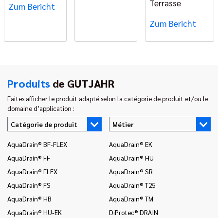
Terrasse
Zum Bericht
Zum Bericht
Produits
de GUTJAHR
Faites afficher le produit adapté selon la catégorie de produit et/ou le
domaine d’application :
Catégorie de produit
Métier
AquaDrain® BF-FLEX
AquaDrain® EK
In
AquaDrain® FF
AquaDrain® HU
In
AquaDrain® FLEX
AquaDrain® SR
In
AquaDrain® FS
AquaDrain® T25
In
AquaDrain® HB
AquaDrain® TM
In
AquaDrain® HU-EK
DiProtec® DRAIN
In