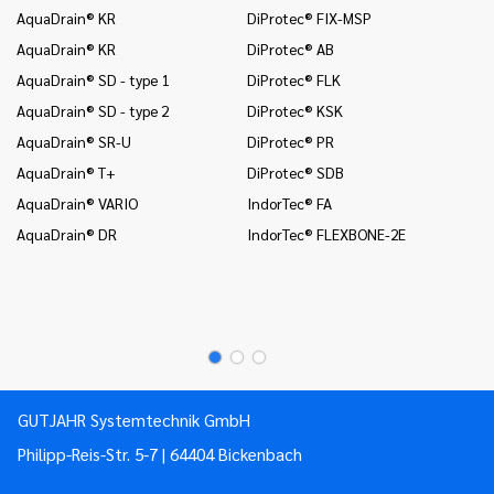
(c
AquaDrain® KR
DiProtec® FIX-MSP
na
AquaDrain® KR
DiProtec® AB
In
AquaDrain® SD - type 1
DiProtec® FLK
(r
AquaDrain® SD - type 2
DiProtec® KSK
In
AquaDrain® SR-U
DiProtec® PR
In
AquaDrain® T+
DiProtec® SDB
Mo
AquaDrain® VARIO
IndorTec® FA
Mo
AquaDrain® DR
IndorTec® FLEXBONE-2E
Mo
Pr
Pr
GUTJAHR Systemtechnik GmbH
Philipp-Reis-Str. 5-7 | 64404 Bickenbach