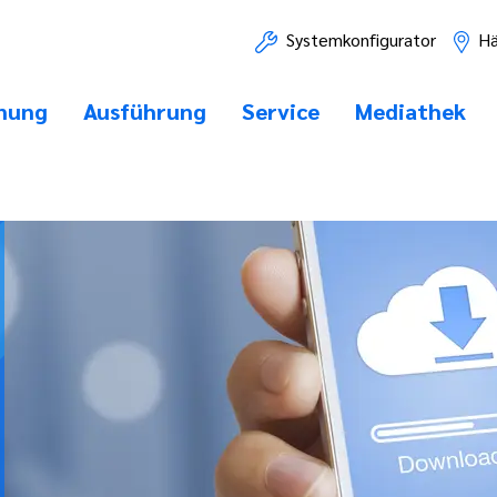
Systemkonfigurator
Hä
nung
Ausführung
Service
Mediathek