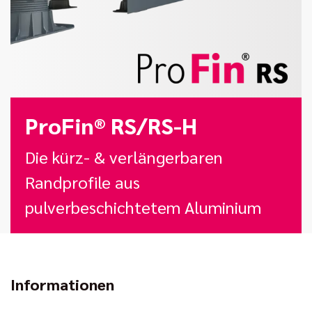
ProFin® RS/RS-H
Die kürz- & verlängerbaren
Randprofile aus
pulverbeschichtetem Aluminium
Informationen