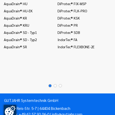
(B
AquaDrain® HU
DiProtec® FIX-MSP
In
AquaDrain® HU-EK
DiProtec® FLK-PRO
un
AquaDrain® KR
DiProtec® KSK
In
AquaDrain® KRU
DiProtec® PR
Wä
AquaDrain® SD - Typ1
DiProtec® SDB
In
(B
AquaDrain® SD - Typ2
IndorTec® FA
In
AquaDrain® SR
IndorTec® FLEXBONE-2E
un
Mo
Mo
Mo
GUTJAHR Systemtechnik GmbH
Philipp-Reis-Str. 5-7 | 64404 Bickenbach
Telefon:
+49 62 57 93 06-0
|
info@gutjahr.com