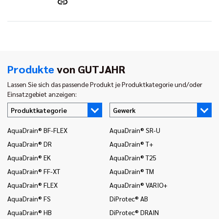
Produkte
von GUTJAHR
Lassen Sie sich das passende Produkt je Produktkategorie und/oder
Einsatzgebiet anzeigen:
Produktkategorie
Gewerk
AquaDrain® BF-FLEX
AquaDrain® SR-U
In
AquaDrain® DR
AquaDrain® T+
In
AquaDrain® EK
AquaDrain® T25
In
AquaDrain® FF-XT
AquaDrain® TM
In
AquaDrain® FLEX
AquaDrain® VARIO+
In
AquaDrain® FS
DiProtec® AB
In
AquaDrain® HB
DiProtec® DRAIN
In