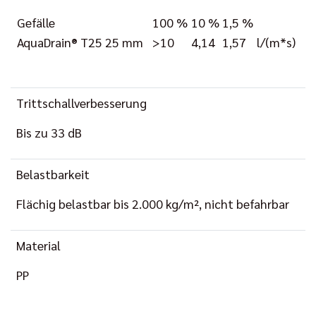
Gefälle
100 %
10 %
1,5 %
AquaDrain® T25 25 mm
>10
4,14
1,57
l/(m*s)
Trittschallverbesserung
Bis zu 33 dB
Belastbarkeit
Flächig belastbar bis 2.000 kg/m², nicht befahrbar
Material
PP