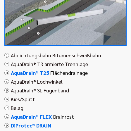
Abdichtungsbahn Bitumenschweißbahn
1
AquaDrain® TR armierte Trennlage
2
AquaDrain® T25
Flächendrainage
3
AquaDrain® Lochwinkel
4
AquaDrain® SL Fugenband
5
Kies/Splitt
6
Belag
7
AquaDrain® FLEX
Drainrost
8
DiProtec® DRAIN
9