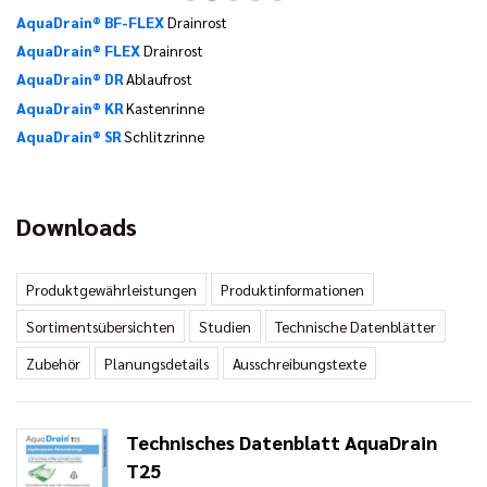
AquaDrain® BF-FLEX
Drainrost
AquaDrain® FLEX
Drainrost
AquaDrain® DR
Ablaufrost
AquaDrain® KR
Kastenrinne
AquaDrain® SR
Schlitzrinne
Downloads
Produktgewährleistungen
Produktinformationen
Sortimentsübersichten
Studien
Technische Datenblätter
Zubehör
Planungsdetails
Ausschreibungstexte
Technisches Datenblatt AquaDrain
T25