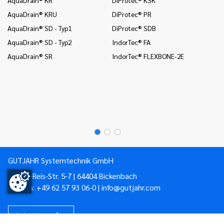
In
AquaDrain® KRU
DiProtec® PR
Wä
AquaDrain® SD - Typ1
DiProtec® SDB
In
(B
AquaDrain® SD - Typ2
IndorTec® FA
In
AquaDrain® SR
IndorTec® FLEXBONE-2E
un
Mo
Mo
Mo
GUTJAHR Systemtechnik GmbH
Philipp-Reis-Str. 5-7 | 64404 Bickenbach
Telefon:
+49 62 57 93 06-0
|
info@gutjahr.com
Jetzt anrufen