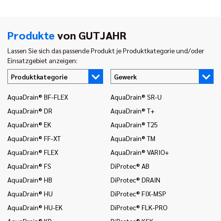
Produkte
von GUTJAHR
Lassen Sie sich das passende Produkt je Produktkategorie und/oder
Einsatzgebiet anzeigen:
Produktkategorie
Gewerk
AquaDrain® BF-FLEX
AquaDrain® SR-U
In
AquaDrain® DR
AquaDrain® T+
In
AquaDrain® EK
AquaDrain® T25
In
AquaDrain® FF-XT
AquaDrain® TM
In
AquaDrain® FLEX
AquaDrain® VARIO+
In
AquaDrain® FS
DiProtec® AB
In
AquaDrain® HB
DiProtec® DRAIN
In
(B
AquaDrain® HU
DiProtec® FIX-MSP
In
AquaDrain® HU-EK
DiProtec® FLK-PRO
un
AquaDrain® KR
DiProtec® KSK