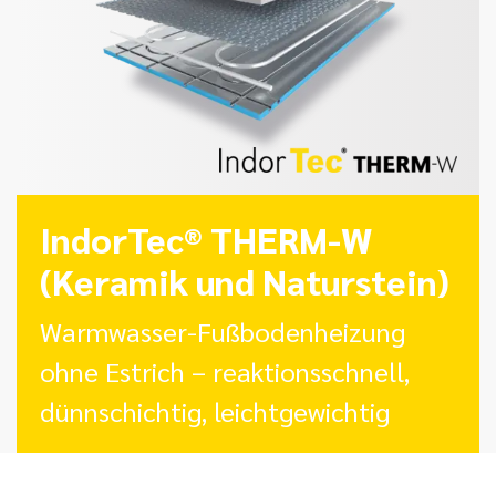
IndorTec® THERM-W
(Keramik und Naturstein)
Warmwasser-Fußbodenheizung
ohne Estrich – reaktionsschnell,
dünnschichtig, leichtgewichtig