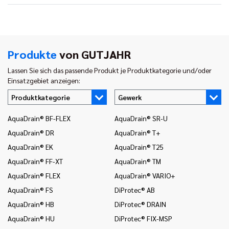
Produkte
von GUTJAHR
Lassen Sie sich das passende Produkt je Produktkategorie und/oder
Einsatzgebiet anzeigen:
Produktkategorie
Gewerk
AquaDrain® BF-FLEX
AquaDrain® SR-U
In
AquaDrain® DR
AquaDrain® T+
In
AquaDrain® EK
AquaDrain® T25
In
AquaDrain® FF-XT
AquaDrain® TM
In
AquaDrain® FLEX
AquaDrain® VARIO+
In
AquaDrain® FS
DiProtec® AB
In
AquaDrain® HB
DiProtec® DRAIN
In
(B
AquaDrain® HU
DiProtec® FIX-MSP
In