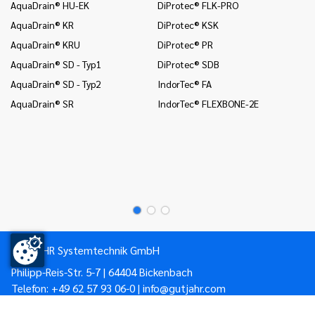
AquaDrain® HU-EK
DiProtec® FLK-PRO
un
AquaDrain® KR
DiProtec® KSK
In
AquaDrain® KRU
DiProtec® PR
Wä
AquaDrain® SD - Typ1
DiProtec® SDB
In
(B
AquaDrain® SD - Typ2
IndorTec® FA
In
AquaDrain® SR
IndorTec® FLEXBONE-2E
un
Mo
Mo
Mo
GUTJAHR Systemtechnik GmbH
Philipp-Reis-Str. 5-7 | 64404 Bickenbach
Telefon:
+49 62 57 93 06-0
|
info@gutjahr.com