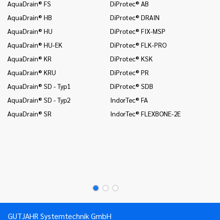
AquaDrain® FS
DiProtec® AB
In
AquaDrain® HB
DiProtec® DRAIN
In
(B
AquaDrain® HU
DiProtec® FIX-MSP
In
AquaDrain® HU-EK
DiProtec® FLK-PRO
un
AquaDrain® KR
DiProtec® KSK
In
AquaDrain® KRU
DiProtec® PR
Wä
AquaDrain® SD - Typ1
DiProtec® SDB
In
(B
AquaDrain® SD - Typ2
IndorTec® FA
In
AquaDrain® SR
IndorTec® FLEXBONE-2E
un
Mo
Mo
Mo
GUTJAHR Systemtechnik GmbH