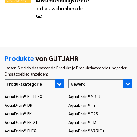
Ausschreibungstexte
auf ausschreiben.de
Produkte
von GUTJAHR
Lassen Sie sich das passende Produkt je Produktkategorie und/oder
Einsatzgebiet anzeigen:
Produktkategorie
Gewerk
AquaDrain® BF-FLEX
AquaDrain® SR-U
In
AquaDrain® DR
AquaDrain® T+
In
AquaDrain® EK
AquaDrain® T25
In
AquaDrain® FF-XT
AquaDrain® TM
In
AquaDrain® FLEX
AquaDrain® VARIO+
In