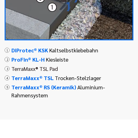
DiProtec® KSK
Kaltselbstklebebahn
1
ProFin® KL-H
Kiesleiste
2
TerraMaxx® TSL Pad
3
TerraMaxx® TSL
Trocken-Stelzlager
4
TerraMaxx® RS (Keramik)
Aluminium-
5
Rahmensystem