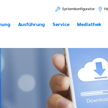
Systemkonfigurator
Hä
nung
Ausführung
Service
Mediathek