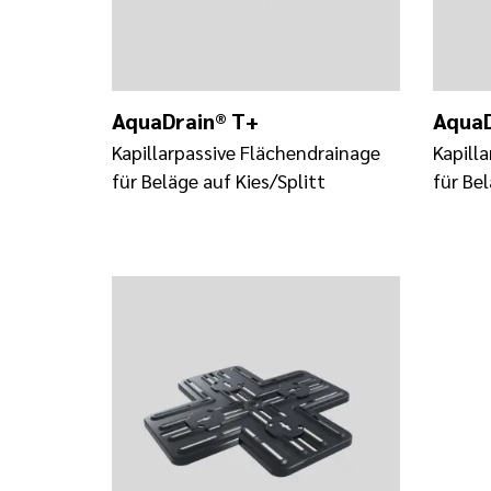
AquaDrain® T+
AquaD
Kapillarpassive Flächendrainage
Kapill
für Beläge auf Kies/Splitt
für Bel