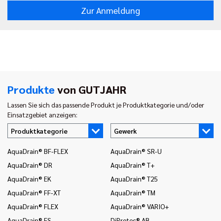
Zur Anmeldung
Produkte
von GUTJAHR
Lassen Sie sich das passende Produkt je Produktkategorie und/oder
Einsatzgebiet anzeigen:
Produktkategorie
Gewerk
AquaDrain® BF-FLEX
AquaDrain® SR-U
In
AquaDrain® DR
AquaDrain® T+
In
AquaDrain® EK
AquaDrain® T25
In
AquaDrain® FF-XT
AquaDrain® TM
In
AquaDrain® FLEX
AquaDrain® VARIO+
In
AquaDrain® FS
DiProtec® AB
In