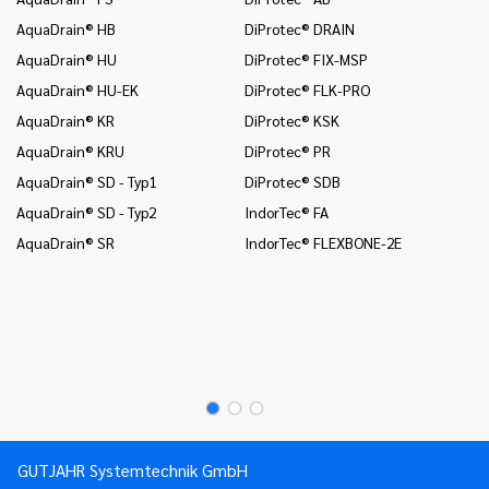
AquaDrain® HB
DiProtec® DRAIN
In
(B
AquaDrain® HU
DiProtec® FIX-MSP
In
AquaDrain® HU-EK
DiProtec® FLK-PRO
un
AquaDrain® KR
DiProtec® KSK
In
AquaDrain® KRU
DiProtec® PR
Wä
AquaDrain® SD - Typ1
DiProtec® SDB
In
(B
AquaDrain® SD - Typ2
IndorTec® FA
In
AquaDrain® SR
IndorTec® FLEXBONE-2E
un
Mo
Mo
Mo
GUTJAHR Systemtechnik GmbH