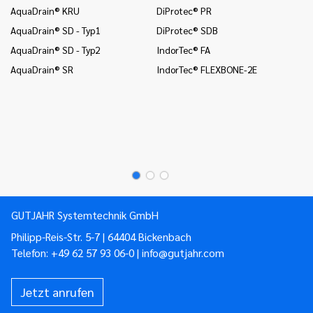
AquaDrain® KRU
DiProtec® PR
Wä
AquaDrain® SD - Typ1
DiProtec® SDB
In
(B
AquaDrain® SD - Typ2
IndorTec® FA
In
AquaDrain® SR
IndorTec® FLEXBONE-2E
un
Mo
Mo
Mo
GUTJAHR Systemtechnik GmbH
Philipp-Reis-Str. 5-7 | 64404 Bickenbach
Telefon:
+49 62 57 93 06-0
|
info@gutjahr.com
Jetzt anrufen