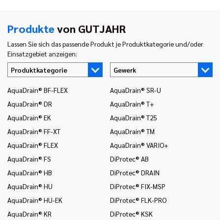
Produkte
von GUTJAHR
Lassen Sie sich das passende Produkt je Produktkategorie und/oder
Einsatzgebiet anzeigen:
Produktkategorie
Gewerk
AquaDrain® BF-FLEX
AquaDrain® SR-U
In
AquaDrain® DR
AquaDrain® T+
In
AquaDrain® EK
AquaDrain® T25
In
AquaDrain® FF-XT
AquaDrain® TM
In
AquaDrain® FLEX
AquaDrain® VARIO+
In
AquaDrain® FS
DiProtec® AB
In
AquaDrain® HB
DiProtec® DRAIN
In
(B
AquaDrain® HU
DiProtec® FIX-MSP
In
AquaDrain® HU-EK
DiProtec® FLK-PRO
un
AquaDrain® KR
DiProtec® KSK
In