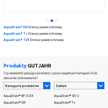
AquaDrain® HU
Drenaż powierzchniowy
AquaDrain® T+
Drenaż powierzchniowy
AquaDrain® T25
Drenaż powierzchniowy
Produkty
GUTJAHR
Czy wyświetlić pasujące produkty z poszczególnych kategorii i/lub
obszarów zastosowania?
Kategoria produktów
Zakład
AquaDrain® BF-FLEX
AquaDrain® SR-U
In
AquaDrain® DR
AquaDrain® T+
In