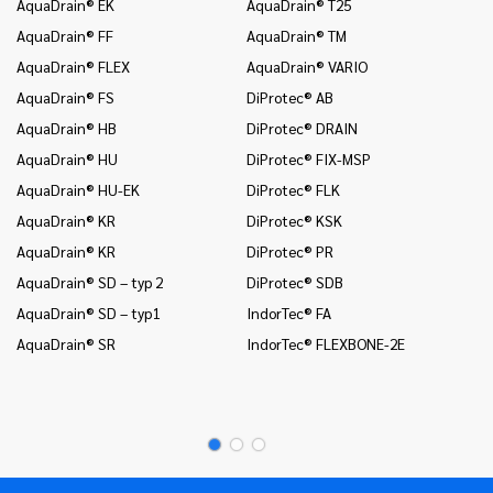
AquaDrain® EK
AquaDrain® T25
In
AquaDrain® FF
AquaDrain® TM
In
AquaDrain® FLEX
AquaDrain® VARIO
In
AquaDrain® FS
DiProtec® AB
In
AquaDrain® HB
DiProtec® DRAIN
In
i 
AquaDrain® HU
DiProtec® FIX-MSP
In
AquaDrain® HU-EK
DiProtec® FLK
(o
AquaDrain® KR
DiProtec® KSK
In
AquaDrain® KR
DiProtec® PR
In
AquaDrain® SD – typ 2
DiProtec® SDB
Mo
AquaDrain® SD – typ1
IndorTec® FA
Mo
AquaDrain® SR
IndorTec® FLEXBONE-2E
Mo
Pr