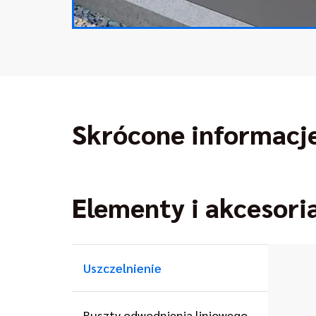
Skrócone informacj
Elementy i akcesori
Uszczelnienie
Ruszty odwodnienia liniowego