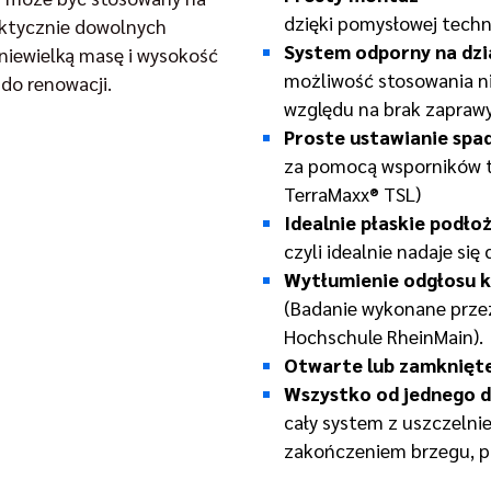
dzięki pomysłowej techno
aktycznie dowolnych
System odporny na dzi
niewielką masę i wysokość
możliwość stosowania n
do renowacji.
względu na brak zapraw
Proste ustawianie spa
za pomocą wsporników ta
TerraMaxx® TSL)
Idealnie płaskie podło
czyli idealnie nadaje si
Wytłumienie odgłosu k
(Badanie wykonane prze
Hochschule RheinMain).
Otwarte lub zamknięte
Wszystko od jednego 
cały system z uszczelni
zakończeniem brzegu, p