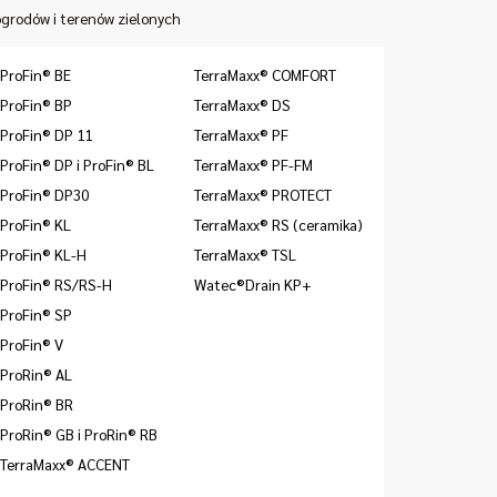
grodów i terenów zielonych
ProFin® BE
TerraMaxx® COMFORT
ProFin® BP
TerraMaxx® DS
ProFin® DP 11
TerraMaxx® PF
ProFin® DP i ProFin® BL
TerraMaxx® PF-FM
ProFin® DP30
TerraMaxx® PROTECT
ProFin® KL
TerraMaxx® RS (ceramika)
ProFin® KL-H
TerraMaxx® TSL
ProFin® RS/RS-H
Watec®Drain KP+
ProFin® SP
ProFin® V
ProRin® AL
ProRin® BR
ProRin® GB i ProRin® RB
TerraMaxx® ACCENT