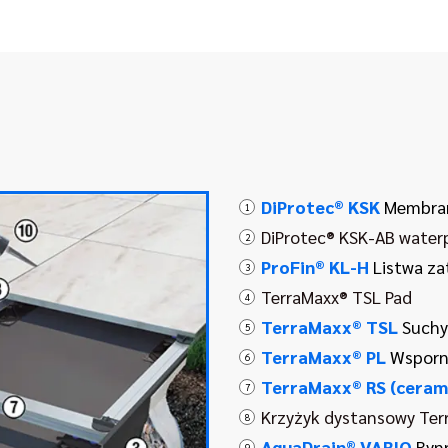
DiProtec® KSK
Membran
1
DiProtec® KSK-AB water
2
ProFin® KL-H
Listwa za
3
TerraMaxx® TSL Pad
4
TerraMaxx® TSL
Suchy
5
TerraMaxx® PL
Wsporni
6
TerraMaxx® RS (ceram
7
Krzyżyk dystansowy Ter
8
AquaDrain® VARIO
Ryn
9