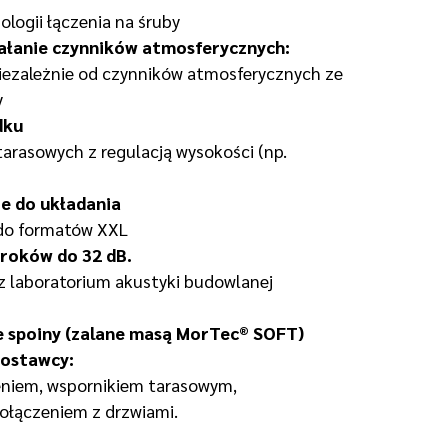
logii łączenia na śruby
ałanie czynników atmosferycznych:
iezależnie od czynników atmosferycznych ze
y
dku
rasowych z regulacją wysokości (np.
że do układania
ę do formatów XXL
roków do 32 dB.
z laboratorium akustyki budowlanej
 spoiny (zalane masą MorTec® SOFT)
dostawcy:
eniem, wspornikiem tarasowym,
ołączeniem z drzwiami.