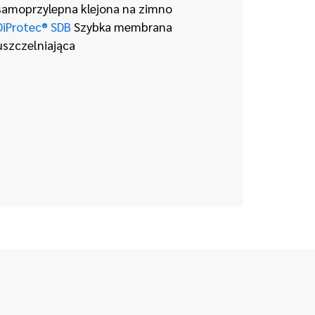
samoprzylepna klejona na zimno
DiProtec® SDB
Szybka membrana
uszczelniająca