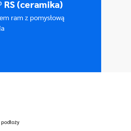
 RS (ceramika)
tem ram z pomysłową
ia
h podłoży