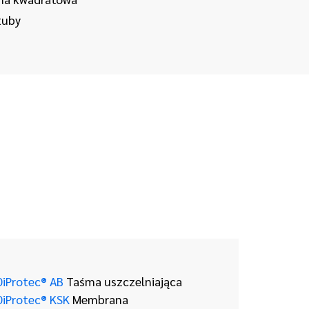
tuby
DiProtec® AB
Taśma uszczelniająca
DiProtec® KSK
Membrana