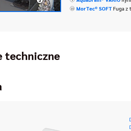
MorTec® SOFT
Fuga z 
10
e techniczne
a