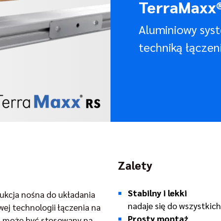
TerraMaxx®
Aluminiowy sys
techniką łączen
Zalety
Stabilny i lekki
ukcja nośna do układania
nadaje się do wszystkic
ej technologii łączenia na
Prosty montaż
m może być stosowany na