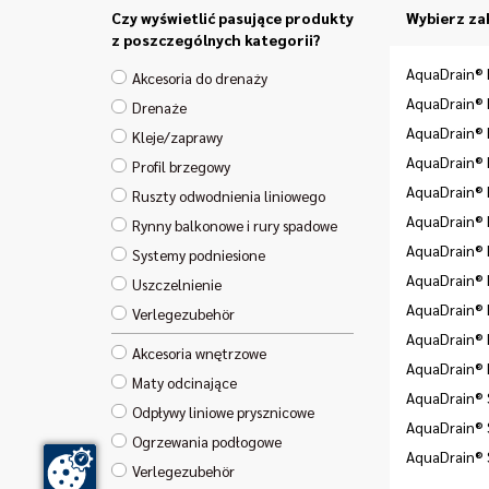
Czy wyświetlić pasujące produkty
Wybierz za
z poszczególnych kategorii?
AquaDrain® 
Akcesoria do drenaży
AquaDrain®
Drenaże
AquaDrain® 
Kleje/zaprawy
AquaDrain® 
Profil brzegowy
AquaDrain® 
Ruszty odwodnienia liniowego
AquaDrain® 
Rynny balkonowe i rury spadowe
AquaDrain®
Systemy podniesione
AquaDrain®
Uszczelnienie
AquaDrain®
Verlegezubehör
AquaDrain®
Akcesoria wnętrzowe
AquaDrain®
Maty odcinające
AquaDrain® S
Odpływy liniowe prysznicowe
AquaDrain® 
Ogrzewania podłogowe
AquaDrain®
Verlegezubehör