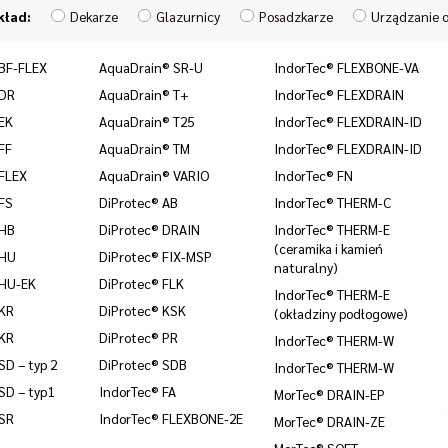
kład:
Dekarze
Glazurnicy
Posadzkarze
Urządzanie o
BF-FLEX
AquaDrain® SR-U
IndorTec® FLEXBONE-VA
 DR
AquaDrain® T+
IndorTec® FLEXDRAIN
EK
AquaDrain® T25
IndorTec® FLEXDRAIN-ID
FF
AquaDrain® TM
IndorTec® FLEXDRAIN-ID
FLEX
AquaDrain® VARIO
IndorTec® FN
FS
DiProtec® AB
IndorTec® THERM-C
 HB
DiProtec® DRAIN
IndorTec® THERM-E
(ceramika i kamień
 HU
DiProtec® FIX-MSP
naturalny)
 HU-EK
DiProtec® FLK
IndorTec® THERM-E
 KR
DiProtec® KSK
(okładziny podłogowe)
 KR
DiProtec® PR
IndorTec® THERM-W
D – typ 2
DiProtec® SDB
IndorTec® THERM-W
SD – typ1
IndorTec® FA
MorTec® DRAIN-EP
 SR
IndorTec® FLEXBONE-2E
MorTec® DRAIN-ZE