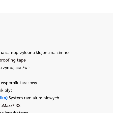
a samoprzylepna klejona na zimno
proofing tape
trzymująca żwir
 wspornik tarasowy
k płyt
ika)
System ram aluminiowych
raMaxx® RS
na kwadratowa