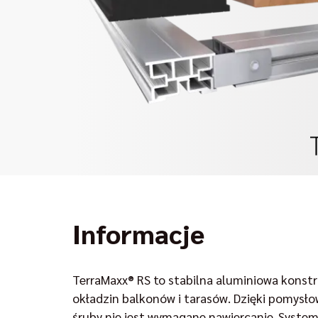
Informacje
TerraMaxx® RS to stabilna aluminiowa konstr
okładzin balkonów i tarasów. Dzięki pomysłow
śruby nie jest wymagane nawiercanie. Syste