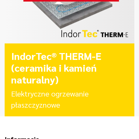
IndorTec® THERM-E
(ceramika i kamień
naturalny)
Elektryczne ogrzewanie
płaszczyznowe