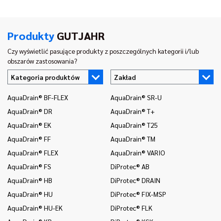
Produkty
GUTJAHR
Czy wyświetlić pasujące produkty z poszczególnych kategorii i/lub
obszarów zastosowania?
Kategoria produktów
Zakład
AquaDrain® BF-FLEX
AquaDrain® SR-U
In
AquaDrain® DR
AquaDrain® T+
In
AquaDrain® EK
AquaDrain® T25
In
AquaDrain® FF
AquaDrain® TM
In
AquaDrain® FLEX
AquaDrain® VARIO
In
AquaDrain® FS
DiProtec® AB
In
AquaDrain® HB
DiProtec® DRAIN
In
i 
AquaDrain® HU
DiProtec® FIX-MSP
In
AquaDrain® HU-EK
DiProtec® FLK
(o