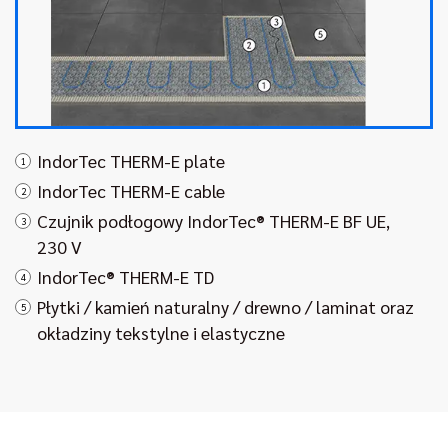
IndorTec THERM-E plate
1
IndorTec THERM-E cable
2
Czujnik podłogowy IndorTec® THERM-E BF UE,
3
230 V
IndorTec® THERM-E TD
4
Płytki / kamień naturalny / drewno / laminat oraz
5
okładziny tekstylne i elastyczne