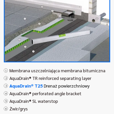
Membrana uszczelniająca membrana bitumiczna
1
AquaDrain® TR reinforced separating layer
2
AquaDrain® T25
Drenaż powierzchniowy
3
AquaDrain® perforated angle bracket
4
AquaDrain® SL waterstop
5
Żwir/grys
6