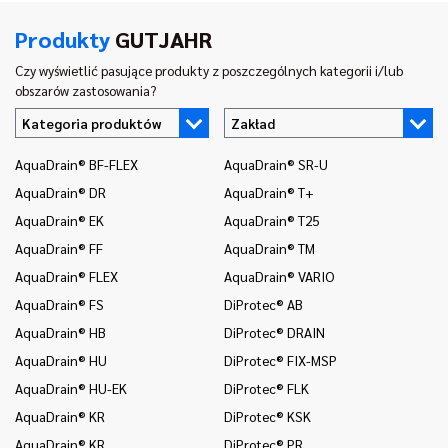
Produkty
GUTJAHR
Czy wyświetlić pasujące produkty z poszczególnych kategorii i/lub
obszarów zastosowania?
Kategoria produktów
Zakład
AquaDrain® BF-FLEX
AquaDrain® SR-U
In
AquaDrain® DR
AquaDrain® T+
In
AquaDrain® EK
AquaDrain® T25
In
AquaDrain® FF
AquaDrain® TM
In
AquaDrain® FLEX
AquaDrain® VARIO
In
AquaDrain® FS
DiProtec® AB
In
AquaDrain® HB
DiProtec® DRAIN
In
i 
AquaDrain® HU
DiProtec® FIX-MSP
In
AquaDrain® HU-EK
DiProtec® FLK
(o
AquaDrain® KR
DiProtec® KSK
In
AquaDrain® KR
DiProtec® PR