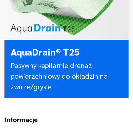
AquaDrain® T25
Pasywny kapilarnie drenaż
powierzchniowy do okładzin na
żwirze/grysie
Informacje