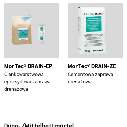
MorTec® DRAIN-EP
MorTec® DRAIN-ZE
Cienkowarstwowa
Cementowa zaprawa
epoksydowa zaprawa
drenażowa
drenażowa
Dünn- /Mittelbettmörtel