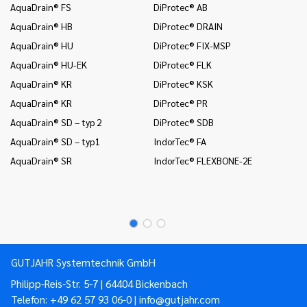
AquaDrain® FS
DiProtec® AB
In
AquaDrain® HB
DiProtec® DRAIN
In
i 
AquaDrain® HU
DiProtec® FIX-MSP
In
AquaDrain® HU-EK
DiProtec® FLK
(o
AquaDrain® KR
DiProtec® KSK
In
AquaDrain® KR
DiProtec® PR
In
AquaDrain® SD – typ 2
DiProtec® SDB
Mo
AquaDrain® SD – typ1
IndorTec® FA
Mo
AquaDrain® SR
IndorTec® FLEXBONE-2E
Mo
Pr
GUTJAHR Systemtechnik GmbH
Philipp-Reis-Str. 5-7 | 64404 Bickenbach
Telefon:
+49 62 57 93 06-0
|
info@gutjahr.com