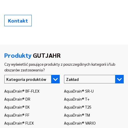
Kontakt
Produkty
GUTJAHR
Czy wyświetlić pasujące produkty z poszczególnych kategorii i/lub
obszarów zastosowania?
Kategoria produktów
Zakład
AquaDrain® BF-FLEX
AquaDrain® SR-U
In
AquaDrain® DR
AquaDrain® T+
In
AquaDrain® EK
AquaDrain® T25
In
AquaDrain® FF
AquaDrain® TM
In
AquaDrain® FLEX
AquaDrain® VARIO
In