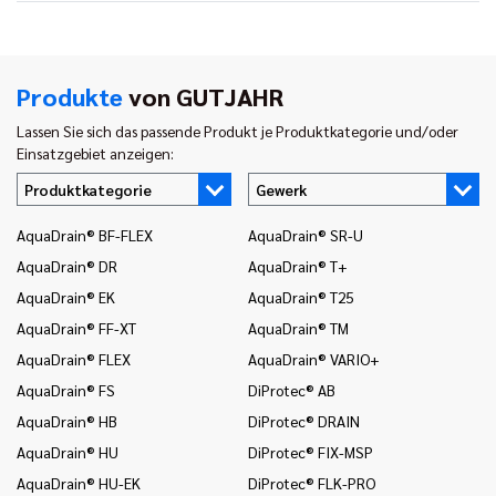
Produkte
von GUTJAHR
Lassen Sie sich das passende Produkt je Produktkategorie und/oder
Einsatzgebiet anzeigen:
Produktkategorie
Gewerk
AquaDrain® BF-FLEX
AquaDrain® SR-U
In
AquaDrain® DR
AquaDrain® T+
In
AquaDrain® EK
AquaDrain® T25
In
AquaDrain® FF-XT
AquaDrain® TM
In
AquaDrain® FLEX
AquaDrain® VARIO+
In
AquaDrain® FS
DiProtec® AB
In
AquaDrain® HB
DiProtec® DRAIN
In
(B
AquaDrain® HU
DiProtec® FIX-MSP
In
AquaDrain® HU-EK
DiProtec® FLK-PRO