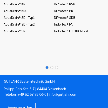
un
AquaDrain® KR
DiProtec® KSK
In
AquaDrain® KRU
DiProtec® PR
Wä
AquaDrain® SD - Typ1
DiProtec® SDB
In
(B
AquaDrain® SD - Typ2
IndorTec® FA
In
AquaDrain® SR
IndorTec® FLEXBONE-2E
un
Mo
Mo
Mo
GUTJAHR Systemtechnik GmbH
Philipp-Reis-Str. 5-7 | 64404 Bickenbach
Telefon:
+49 62 57 93 06-0
|
info@gutjahr.com
Jetzt anrufen