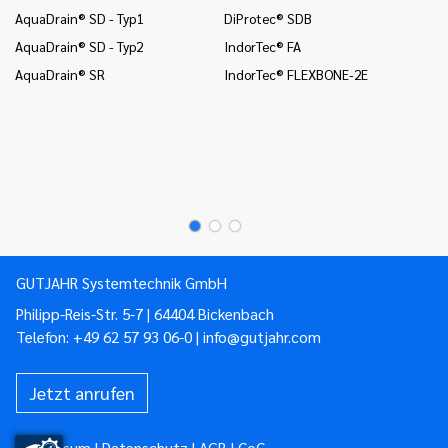
AquaDrain® SD - Typ1
DiProtec® SDB
In
(B
AquaDrain® SD - Typ2
IndorTec® FA
In
AquaDrain® SR
IndorTec® FLEXBONE-2E
un
Mo
Mo
Mo
GUTJAHR Systemtechnik GmbH
Philipp-Reis-Str. 5-7 | 64404 Bickenbach
Telefon:
+49 62 57 93 06-0
|
info@gutjahr.com
Jetzt anrufen