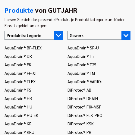
Produkte
von GUTJAHR
Lassen Sie sich das passende Produkt je Produktkategorie und/oder
Einsatzgebiet anzeigen:
Produktkategorie
Gewerk
AquaDrain® BF-FLEX
AquaDrain® SR-U
In
AquaDrain® DR
AquaDrain® T+
In
AquaDrain® EK
AquaDrain® T25
In
AquaDrain® FF-XT
AquaDrain® TM
In
AquaDrain® FLEX
AquaDrain® VARIO+
In
AquaDrain® FS
DiProtec® AB
In
AquaDrain® HB
DiProtec® DRAIN
In
(B
AquaDrain® HU
DiProtec® FIX-MSP
In
AquaDrain® HU-EK
DiProtec® FLK-PRO
un
AquaDrain® KR
DiProtec® KSK
In
AquaDrain® KRU
DiProtec® PR
Wä