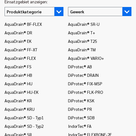
Einsatzgebiet anzeigen:
Produktkategorie
Gewerk
AquaDrain® BF-FLEX
AquaDrain® SR-U
In
AquaDrain® DR
AquaDrain® T+
In
AquaDrain® EK
AquaDrain® T25
In
AquaDrain® FF-XT
AquaDrain® TM
In
AquaDrain® FLEX
AquaDrain® VARIO+
In
AquaDrain® FS
DiProtec® AB
In
AquaDrain® HB
DiProtec® DRAIN
In
(B
AquaDrain® HU
DiProtec® FIX-MSP
In
AquaDrain® HU-EK
DiProtec® FLK-PRO
un
AquaDrain® KR
DiProtec® KSK
In
AquaDrain® KRU
DiProtec® PR
Wä
AquaDrain® SD - Typ1
DiProtec® SDB
In
(B
AquaDrain® SD - Typ2
IndorTec® FA
In
AquaDrain® SR
IndorTec® FLEXBONE-2E