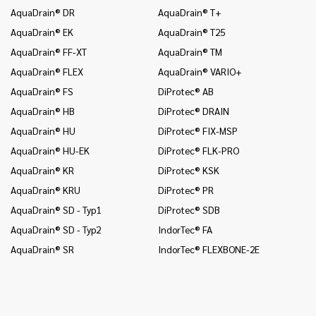
AquaDrain® DR
AquaDrain® T+
In
AquaDrain® EK
AquaDrain® T25
In
AquaDrain® FF-XT
AquaDrain® TM
In
AquaDrain® FLEX
AquaDrain® VARIO+
In
AquaDrain® FS
DiProtec® AB
In
AquaDrain® HB
DiProtec® DRAIN
In
(B
AquaDrain® HU
DiProtec® FIX-MSP
In
AquaDrain® HU-EK
DiProtec® FLK-PRO
un
AquaDrain® KR
DiProtec® KSK
In
AquaDrain® KRU
DiProtec® PR
Wä
AquaDrain® SD - Typ1
DiProtec® SDB
In
(B
AquaDrain® SD - Typ2
IndorTec® FA
In
AquaDrain® SR
IndorTec® FLEXBONE-2E
un
Mo
Mo