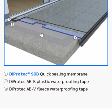
DiProtec® SDB
Quick sealing membrane
1
DiProtec AB-K plastic waterproofing tape
2
DiProtec AB-V fleece waterproofing tape
3