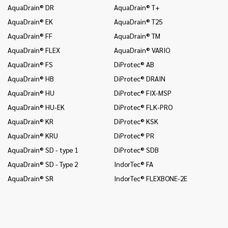
AquaDrain® DR
AquaDrain® T+
In
AquaDrain® EK
AquaDrain® T25
In
AquaDrain® FF
AquaDrain® TM
In
AquaDrain® FLEX
AquaDrain® VARIO
In
AquaDrain® FS
DiProtec® AB
In
an
AquaDrain® HB
DiProtec® DRAIN
In
AquaDrain® HU
DiProtec® FIX-MSP
co
AquaDrain® HU-EK
DiProtec® FLK-PRO
In
AquaDrain® KR
DiProtec® KSK
an
AquaDrain® KRU
DiProtec® PR
In
co
AquaDrain® SD - type 1
DiProtec® SDB
Mo
AquaDrain® SD - Type 2
IndorTec® FA
Mo
AquaDrain® SR
IndorTec® FLEXBONE-2E
Mo
Pr
Pr