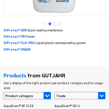
DiProtec® SDB
Quick sealing membrane
DiProtec® PR
Primer
DiProtec® FLK-PRO
Liquid plastic waterproofing system
DiProtec® DRAIN
Products
from GUTJAHR
Get a display of the right product per product category and/or usage
area:
Product category
Trade
AquaDrain® BF-FLEX
AquaDrain® SR-U
In